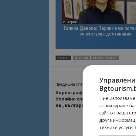
Интервю
Галина Декова: Перник има поте
за културна дестинация
ТАГОВЕ
ДОБРИЧ
КУКЛЕН ТЕАТЪР
Управлени
Предишна статия
Bgtourism.
Хореографът Георги Радов от
Ние използваме 
Украйна спечели голямата нагр
на „Българско наследство“ в Ба
анализираме на
сайт от ваша ст
друга информаци
техните услуги.