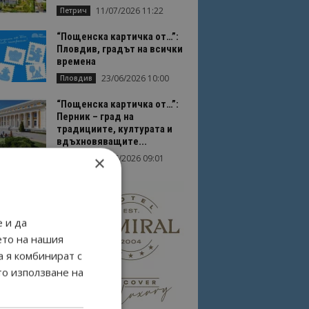
11/07/2026 11:22
Петрич
“Пощенска картичка от…”:
Пловдив, градът на всички
времена
23/06/2026 10:00
Пловдив
“Пощенска картичка от…”:
Перник – град на
традициите, културата и
вдъхновяващите...
×
17/06/2026 09:01
Перник
 и да
ето на нашия
а я комбинират с
то използване на