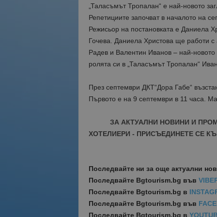
„Таласъмът Тропалан“ е най-новото заг
Репетициите започват в началото на се
Режисьор на постановката е Даниела Х
Гочева. Даниела Христова ще работи с
Радев и Валентин Иванов – най-новото 
ролята си в „Таласъмът Тропалан“ Ива
През септември ДКТ“Дора Габе“ възста
Първото е на 9 септември в 11 часа. Ма
ЗА АКТУАЛНИ НОВИНИ И ПРО
ХОТЕЛИЕРИ - ПРИСЪЕДИНЕТЕ СЕ КЪ
Последвайте ни за още актуални но
Последвайте
Bgtourism.bg във
VIBE
Последвайте
Bgtourism.bg в
INSTAG
Последвайте
Bgtourism.bg във
FAC
Последвайте
Bgtourism.bg в
YOUTU