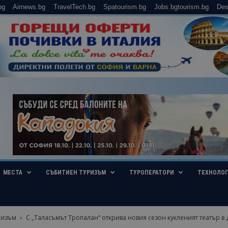
bg
Airnews.bg
TravelTech.bg
Spatourism.bg
Jobs.bgtourism.bg
Des
МЕСТА
СЪБИТИЕН ТУРИЗЪМ
ТУРОПЕРАТОРИ
ТЕХНОЛО
ризъм
С „Таласъмът Тропалан“ открива новия сезон кукленият театър в