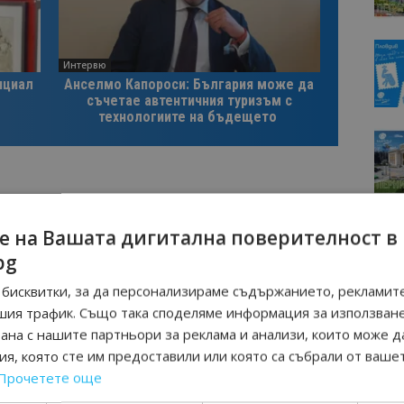
Интервю
нциал
Анселмо Капороси: България може да
съчетае автентичния туризъм с
технологиите на бъдещето
е на Вашата дигитална поверителност в
Следваща статия
bg
Държавните институции
бисквитки, за да персонализираме съдържанието, рекламите
ада
управляват стотици почивни
лчик
станции, които работят масово на
шия трафик. Също така споделяме информация за използван
загуба
рана с нашите партньори за реклама и анализи, които може д
я, която сте им предоставили или която са събрали от ваше
Прочетете още