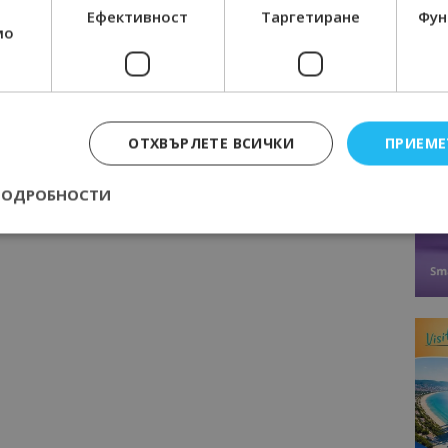
Ефективност
Таргетиране
Фун
мо
ОТХВЪРЛЕТЕ ВСИЧКИ
ПРИЕМЕ
ПОДРОБНОСТИ
Строго необходимо
Ефективност
Таргетиране
Функционалност
е бисквитки позволяват основната функционалност на уебсайта, като потребит
нта. Уебсайтът не може да се използва правилно без строго необходими бискви
Доставчик
/
Валиден
Описание
Домейн
до
epted
lisandraramos.com
7 дни
Тази бисквитка се използва, за да зап
bgtourism.bg
на потребителя за използването на бис