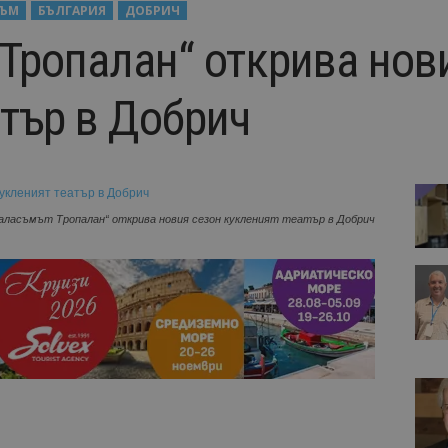
ЗЪМ
БЪЛГАРИЯ
ДОБРИЧ
 Тропалан“ открива нов
атър в Добрич
аласъмът Тропалан“ открива новия сезон кукленият театър в Добрич