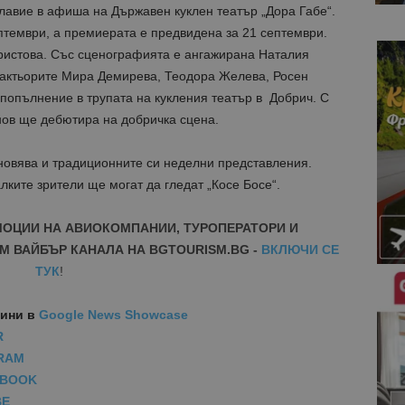
лавие в афиша на Държавен куклен театър „Дора Габе“.
птември, а премиерата е предвидена за 21 септември.
ристова. Със сценографията е ангажирана Наталия
 актьорите Мира Демирева, Теодора Желева, Росен
попълнение в трупата на кукления театър в Добрич. С
нов ще дебютира на добричка сцена.
новява и традиционните си неделни представления.
лките зрители ще могат да гледат „Косе Босе“.
МОЦИИ НА АВИОКОМПАНИИ, ТУРОПЕРАТОРИ И
М ВАЙБЪР КАНАЛА НА BGTOURISM.BG -
ВКЛЮЧИ СЕ
ТУК
!
вини
в
Google News Showcase
R
RAM
EBOOK
BE