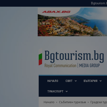
Bgtourism.
B
g
t
o
u
r
i
НАЧАЛО
СВЯТ
БЪЛГАРИЯ
s
m
.
ТРАНСПОРТ
b
g
Начало
Събитиен туризъм
Градски ту
–