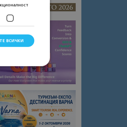
кционалност
ТЕ ВСИЧКИ
елско влизане и
тки.
омните съгласието
квитки на сайта.