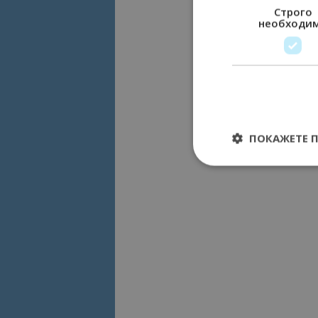
Строго
необходи
ПОКАЖЕТЕ 
Строго необходимит
управление на акау
Име
cookie_notice_acc