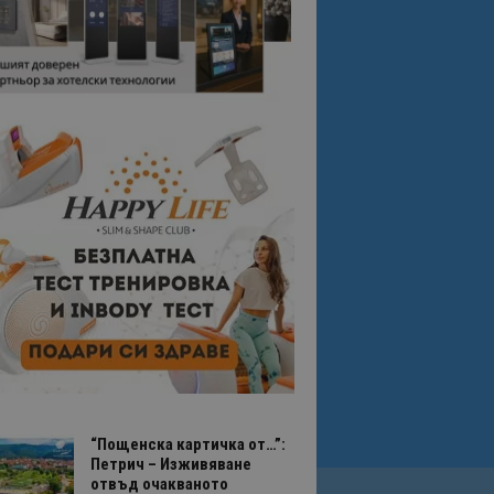
“Пощенска картичка от…”:
Петрич – Изживяване
отвъд очакваното