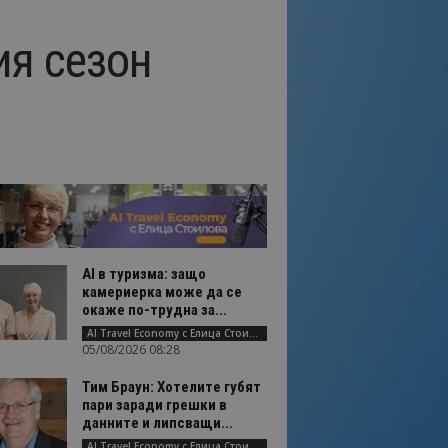
ия сезон
AI в туризма: защо
камериерка може да се
окаже по-трудна за...
AI Travel Economy с Елица Стоилова
05/08/2026 08:28
Тим Браун: Хотелите губят
пари заради грешки в
данните и липсващи...
AI Travel Economy с Елица Стоилова