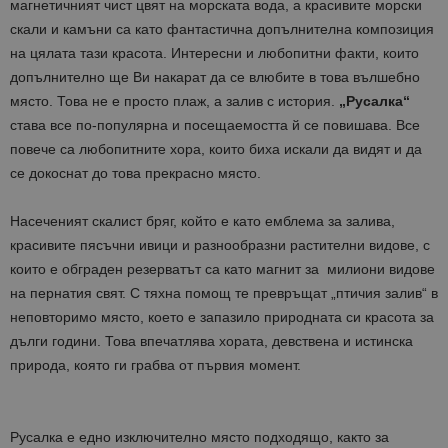
магнетичният чист цвят на морската вода, а красивите морски
скали и камъни са като фантастична допълнителна композиция
на цялата тази красота. Интересни и любопитни факти, които
допълнително ще Ви накарат да се влюбите в това вълшебно
място. Това не е просто плаж, а залив с история.
„Русалка“
става все по-популярна и посещаемостта й се повишава. Все
повече са любопитните хора, които биха искали да видят и да
се докоснат до това прекрасно място.
Насеченият скалист бряг, който е като емблема за залива,
красивите пясъчни ивици и разнообразни растителни видове, с
които е обграден резерватът са като магнит за милиони видове
на пернатия свят. С тяхна помощ те превръщат „птичия залив“ в
неповторимо място, което е запазило природната си красота за
дълги години. Това впечатлява хората, девствена и истинска
природа, която ги грабва от първия момент.
Русалка е едно изключително място подходящо, както за