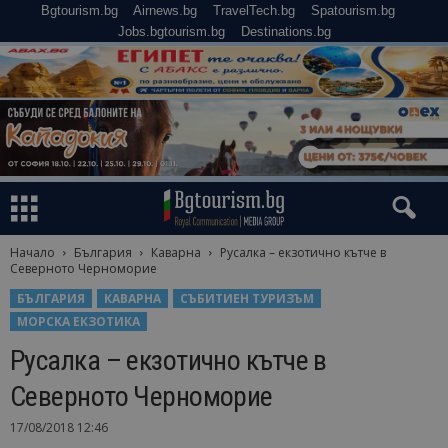
Bgtourism.bg
Airnews.bg
TravelTech.bg
Spatourism.bg
Jobs.bgtourism.bg
Destinations.bg
Начало
България
Каварна
Русалка – екзотично кътче в
Северното Черноморие
БЪЛГАРИЯ
КАВАРНА
СЪБИТИЕН ТУРИЗЪМ
МОРСКА ЕКЗОТИКА
Русалка – екзотично кътче в
Северното Черноморие
17/08/2018 12:46