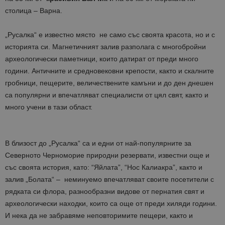
столица – Варна.
„Русалка“ е известно място не само със своята красота, но и с
историята си. Магнетичният залив разполага с многобройни
археологически паметници, които датират от преди много
години. Античните и средновековни крепости, както и скалните
гробници, пещерите, величествените камъни и до ден днешен
са популярни и впечатляват специалисти от цял свят, както и
много учени в тази област.
В близост до „Русалка“ сa и едни от най-популярните за
Северното Черноморие природни резервати, известни още и
със своята история, като: “Яйлата”, “Нос Калиакра”, както и
залив „Болата“ – неминуемо впечатляват своите посетители с
рядката си флора, разнообразни видове от пернатия свят и
археологически находки, които са още от преди хиляди години.
И нека да не забравяме неповторимите пещери, както и