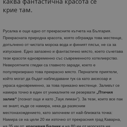
каква фантастична красота се
крие там.
Русалка е още едно от прекрасните кътчета на България.
Прекрасната природна красота, която обгражда това местенце,
допълнено от чистата морска вода и финият пясък, не са за
изпускане. Едно запазено и фантастично място, което съчетава
тези красоти едновременно със съвременното хотелиерство.
Невероятните гледки са главното заради, което е
популяризирано това прекрасно място. Пернатите приятели,
който могат да бъдат наблюдавани тук са като аксесоар и
украса едновременно, за това приказно местенце. Заливът се
намира точно в един от уникалните ни резервати
„Птичия
залив“
(познат още и като „Таук лиман“). За тези, които все пак
не знаят, къде се намира, нека да разясним
местонахождението, като започнем от най-близката точка:
Намира се на цели 20 км източно от прекрасния град Каварна,
на 35 км от
красивия Балчик
и на 80 км от морската ни