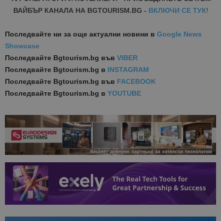
ВАЙБЪР КАНАЛА НА BGTOURISM.BG -
ВКЛЮЧИ СЕ ТУК
!
Последвайте ни за още актуални новини
в
Google News
Showcase
Последвайте
Bgtourism.bg във
VIBER
Последвайте
Bgtourism.bg в
INSTAGRAM
Последвайте
Bgtourism.bg във
FACEBOOK
Последвайте
Bgtourism.bg в
YOUTUBE