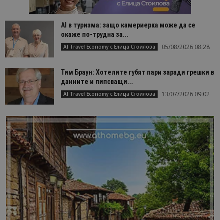
AI в туризма: защо камериерка може да се
окаже по-трудна за...
05/08/2026 08:28
AI Travel Economy с Елица Стоилова
Тим Браун: Хотелите губят пари заради грешки в
данните и липсващи...
13/07/2026 09:02
AI Travel Economy с Елица Стоилова