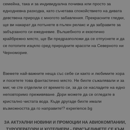
семейна, така и за индивидуална почивка или просто за
еднодневна разходка, като съчетава спокойствието на дивата
девствена природа с многото забавления. Прекрасните гледки,
ще ви накарат да потънете в пълен релакс и да забравите за
забързаното си ежедневие. Вълшебното и екзотично
крайбрежно място, ще Ви предразположи да се отпуснете и да
се потопите изцяло сред природните красоти на Северното ни
Черноморие.
Вземете най-важните неща със себе си както и любимите хора
и посетете това фантастично място. Не бихте съжалявали и за
миг, че сте отделили от времето си, за да се насладите на едно
неповторимо преживяване. Дори можете да се огледате в
кристално чистата вода. Къде другаде бихте имали
възможността да го направите!? experience.bg
ЗА АКТУАЛНИ НОВИНИ И ПРОМОЦИИ НА АВИОКОМПАНИИ,
ТУРОПЕРАТОРИ И ХОТЕЛИЕРИ - ПРИСЪЕДИНЕТЕ СЕ КЪМ