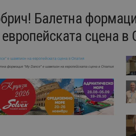
обрич! Балетна формаци
 европейската сцена в 
етна формация “My Dance” е шампион на европейската сцена в Опатия