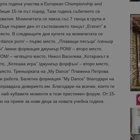
рта година участва в European Championship and
беше 15-ти път поред. Тази година събитието се
рватия. Момичетата се явиха със 7 танца в група и
Още първия ден от състезанието танцът „Египет” в
ясто. В следващите дни купите на момичетата се
rdance pom/ – първо място, „Плаващи пясъци” /сеньор
ан” /мини формация джуниър POM/ – второ място,
OM/ – четвърто място, Никол Василева „Котаракът в
то, „Котешка игра” /джуниър форфън/ – второ място,
място. Треньорката на „My Dance” Пламена Петрова
си работа. Балетна формация “My Dance” благодари на
оправдаха доверието им. Благодари на всички, които ги
т най-хубавите моменти в този престижен форум. От 15-
о на прием за нови деца за новата учебна година.