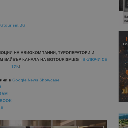
Gtourism.BG
МОЦИИ НА АВИОКОМПАНИИ, ТУРОПЕРАТОРИ И
М ВАЙБЪР КАНАЛА НА BGTOURISM.BG -
ВКЛЮЧИ СЕ
ТУК
!
вини
в
Google News Showcase
R
RAM
EBOOK
BE