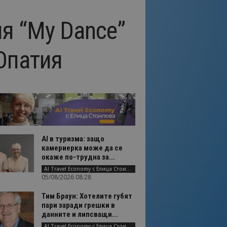
я “My Dance”
Опатия
AI в туризма: защо
камериерка може да се
окаже по-трудна за...
AI Travel Economy с Елица Стоилова
05/08/2026 08:28
Тим Браун: Хотелите губят
пари заради грешки в
данните и липсващи...
AI Travel Economy с Елица Стоилова