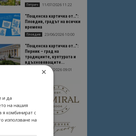
11/07/2026 11:22
Петрич
“Пощенска картичка от…”:
Пловдив, градът на всички
времена
23/06/2026 10:00
Пловдив
“Пощенска картичка от…”:
Перник – град на
традициите, културата и
вдъхновяващите...
×
17/06/2026 09:01
Перник
 и да
ето на нашия
а я комбинират с
то използване на