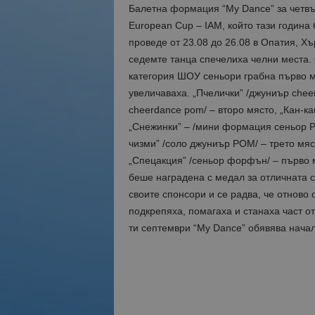
Балетна формация “My Dance” за четвъ
European Cup – IAM, който тази година 
проведе от 23.08 до 26.08 в Опатия, Хъ
седемте танца спечелиха челни места. 
категория ШОУ сеньори грабна първо м
увеличаваха. „Пчелички” /джуниър chee
cheerdance pom/ – второ място, „Кан-к
„Снежинки” – /мини формация сеньор P
чизми” /соло джуниър POM/ – трето мяс
„Спецакция” /сеньор форфън/ – първо 
беше наградена с медал за отличната 
своите спонсори и се радва, че отново 
подкрепяха, помагаха и станаха част о
ти септември “My Dance” обявява начал