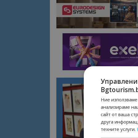
Управлени
Bgtourism.
Ние използваме 
анализираме на
сайт от ваша ст
друга информаци
техните услуги.