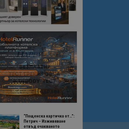
“Пощенска картичка от…”:
Петрич – Изживяване
отвъд очакваното