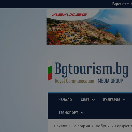
Bgtourism.
B
g
t
o
u
r
i
НАЧАЛО
СВЯТ
БЪЛГАРИЯ
s
m
.
ТРАНСПОРТ
b
g
Начало
България
Добрич
Гордост 
–