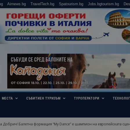
bg
Airnews.bg
TravelTech.bg
Spatourism.bg
Jobs.bgtourism.bg
Des
МЕСТА
СЪБИТИЕН ТУРИЗЪМ
ТУРОПЕРАТОРИ
ТЕХНОЛО
за Добрич! Балетна формация “My Dance” е шампион на европейската сцена