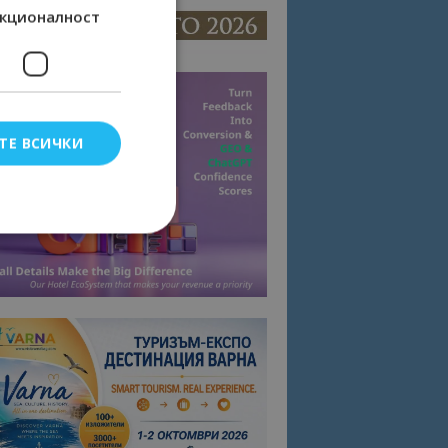
кционалност
ТЕ ВСИЧКИ
елско влизане и
тки.
омните съгласието
квитки на сайта.