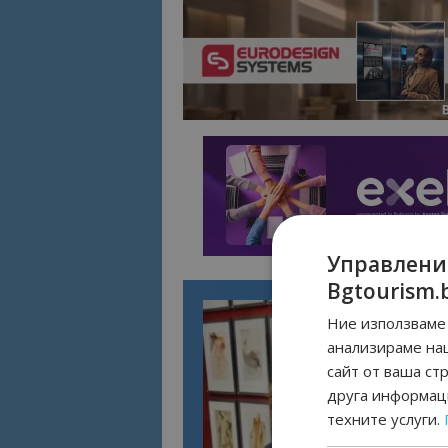
Управлени
Bgtourism.
Ние използваме 
анализираме на
сайт от ваша ст
друга информаци
техните услуги.