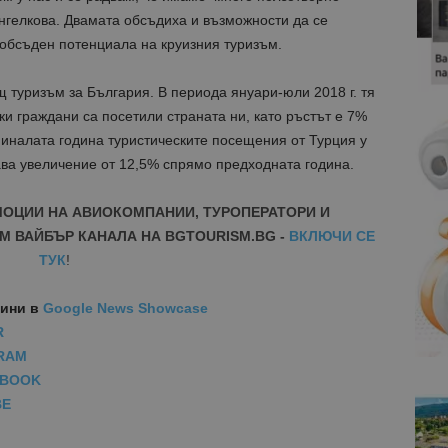
нгелкова. Двамата обсъдиха и възможности да се
 обсъден потенциала на круизния туризъм.
щ туризъм за България. В периода януари-юли 2018 г. тя
ски граждани са посетили страната ни, като ръстът е 7%
миналата година туристическите посещения от Турция у
ава увеличение от 12,5% спрямо предходната година.
МОЦИИ НА АВИОКОМПАНИИ, ТУРОПЕРАТОРИ И
М ВАЙБЪР КАНАЛА НА BGTOURISM.BG -
ВКЛЮЧИ СЕ
ТУК
!
вини
в
Google News Showcase
R
RAM
EBOOK
BE