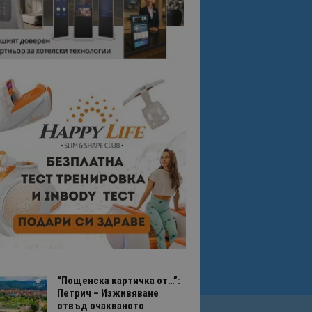
“Пощенска картичка от…”:
Петрич – Изживяване
отвъд очакваното