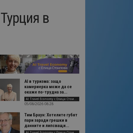
 Турция в
AI в туризма: защо
камериерка може да се
окаже по-трудна за...
AI Travel Economy с Елица Стоилова
05/08/2026 08:28
Тим Браун: Хотелите губят
пари заради грешки в
данните и липсващи...
AI Travel Economy с Елица Стоилова