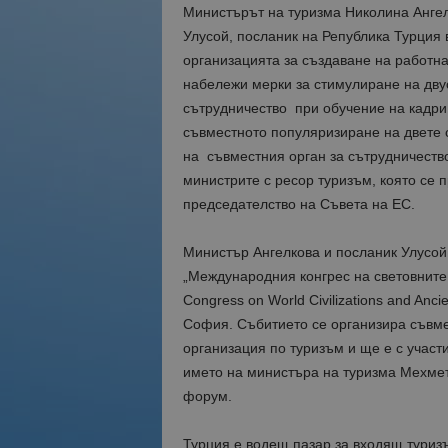
Министърът на туризма Николина Ангелк
Улусой, посланик на Република Турция
организацията за създаване на работна 
набележи мерки за стимулиране на двус
сътрудничество при обучение на кадри 
съвместното популяризиране на двете 
на съвместния орган за сътрудничество
министрите с ресор туризъм, която се
председателство на Съвета на ЕС.
Министър Ангелкова и посланик Улусой 
„Международния конгрес на световните 
Congress on World Civilizations and Anc
София. Събитието се организира съвме
организация по туризъм и ще е с участ
името на министъра на туризма Мехмет
форум.
Турция е водещ пазар за входящ туриз