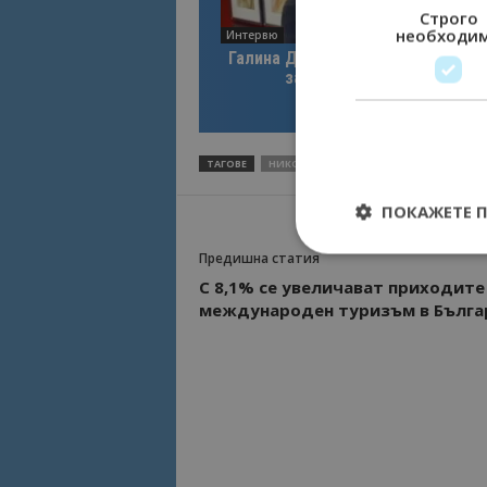
Строго
необходи
Интервю
Галина Декова: Перник има поте
за културна дестинация
ТАГОВЕ
НИКОЛИНА АНГЕЛКОВА
ПОСЛАНИК
ПОКАЖЕТЕ 
Предишна статия
С 8,1% се увеличават приходите
международен туризъм в Бълга
Строго необходимит
управление на акау
Име
cookie_notice_acc