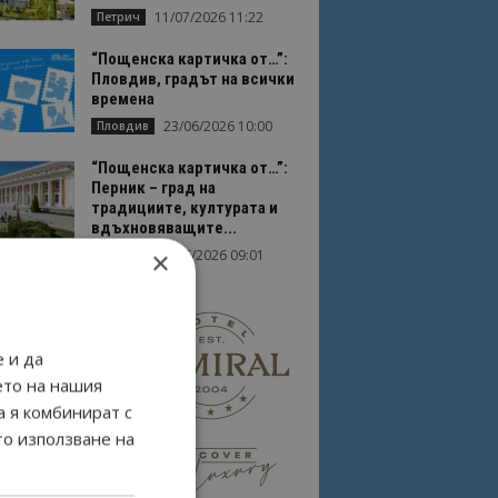
11/07/2026 11:22
Петрич
“Пощенска картичка от…”:
Пловдив, градът на всички
времена
23/06/2026 10:00
Пловдив
“Пощенска картичка от…”:
Перник – град на
традициите, културата и
вдъхновяващите...
×
17/06/2026 09:01
Перник
 и да
ето на нашия
а я комбинират с
то използване на