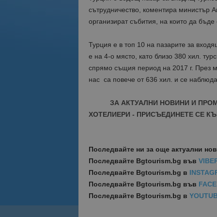
сътрудничество, коментира министър А
организират събития, на които да бъде
Турция е в топ 10 на пазарите за входя
е на 4-о място, като близо 380 хил. тур
спрямо същия период на 2017 г. През 
нас са повече от 636 хил. и се наблюд
ЗА АКТУАЛНИ НОВИНИ И ПРО
ХОТЕЛИЕРИ - ПРИСЪЕДИНЕТЕ СЕ КЪ
Последвайте ни за още актуални но
Последвайте
Bgtourism.bg във
VIBE
Последвайте
Bgtourism.bg в
INSTAG
Последвайте
Bgtourism.bg във
FAC
Последвайте
Bgtourism.bg в
YOUTU