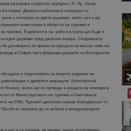
ова разговаря в работен порядък с Н. Пр. Хасан
 в България. Двамата набелязаха напредък по
група с експерти на двете държави, чиято цел е да
транните инвестиции в областта на туризма и
за туризма. В дейността на работна група ще бъде и
съседни държави пред далечни пазари. Създаването
 бе договорено по време на срещата на високо ниво на
 проведе в София през февруари рамките на Българското
обсъдиха и подготовката на второто издание на
цивилизации и древните маршрути“ (International
ient Routes), което ще се проведе в средата на ноември в
стно от Министерството на туризма и Световната
ието на CNN. Турският дипломат изказа благодарност от
 Ерсой за поканата да се включи в международния
ъм у нас и се радвам, че имаме много ползотворно