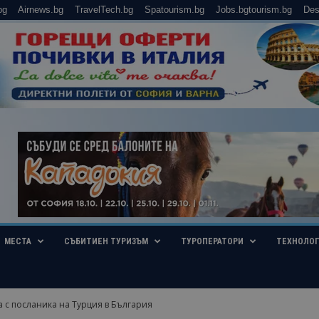
bg
Airnews.bg
TravelTech.bg
Spatourism.bg
Jobs.bgtourism.bg
Des
МЕСТА
СЪБИТИЕН ТУРИЗЪМ
ТУРОПЕРАТОРИ
ТЕХНОЛО
 с посланика на Турция в България