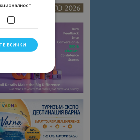
кционалност
ТЕ ВСИЧКИ
елско влизане и
тки.
омните съгласието
квитки на сайта.