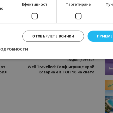
Ефективност
Таргетиране
Фун
мо
Интервю
нциал
Анселмо Капороси: България може да
съчетае автентичния туризъм с
технологиите на бъдещето
ОТХВЪРЛЕТЕ ВСИЧКИ
ПРИЕМЕ
ТУРЦИЯ
ПОДРОБНОСТИ
Следваща статия
 от
Well Travelled: Голф игрище край
Строго необходимо
Ефективност
Таргетиране
Функционалност
рия
Каварна е в ТОП 10 на света
е бисквитки позволяват основната функционалност на уебсайта, като потребит
нта. Уебсайтът не може да се използва правилно без строго необходими бискви
Доставчик
/
Валиден
Описание
Домейн
до
epted
lisandraramos.com
7 дни
Тази бисквитка се използва, за да зап
bgtourism.bg
на потребителя за използването на бис