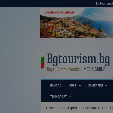
Bgtourism.
B
g
t
o
u
r
i
НАЧАЛО
СВЯТ
БЪЛГАРИЯ
s
m
.
ТРАНСПОРТ
b
g
Начало
България
Ангелкова се срещна
–