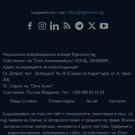
свържете се с нас:
office@bgtourism.bg
Национална информационна агенция Bgtourism.bg
Собственост на "Роял Комюникейшън" ЕООД, 205185996.
Адрес на редакцията за кореспонденция:
Гр. Добрич, бул. “Добруджа” № 28 (Сграда на Кадастъра), ет. 4, офис
406;
Гр. София, жк “Овча Купел”
Собственик: Руслан Йорданов; Тел.: +359 886 01 53 91
Общи условия
Етичен кодекс
За нас
Контакти
Съдържанието на този уеб сайт и технологиите, използвани в него, са
под закрила на Закона за авторското право и сродните му права. Всички
авторски статии, репортажи, интервюта и други текстови, графични и
видео материали, публикувани в сайта, са собственост на „Роял