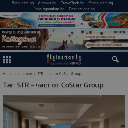
Bgtourism.bg
Airnews.bg
TravelTech.bg
Spatourism.bg
Jobs.bgtourism.bg
Destinations.bg
Начало
тагове
STR – част от CoStar Group
Таг: STR – част от CoStar Group