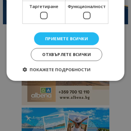
Таргетиране
Функционалност
ПРИЕМЕТЕ ВСИЧКИ
ОТХВЪРЛЕТЕ ВСИЧКИ
ПОКАЖЕТЕ ПОДРОБНОСТИ
Строго необходимо
Ефективност
Таргетиране
Функционалност
Строго необходимите бисквитки позволяват
основната функционалност на уебсайта, като
потребителско влизане и управление на
акаунта. Уебсайтът не може да се използва
правилно без строго необходими бисквитки.