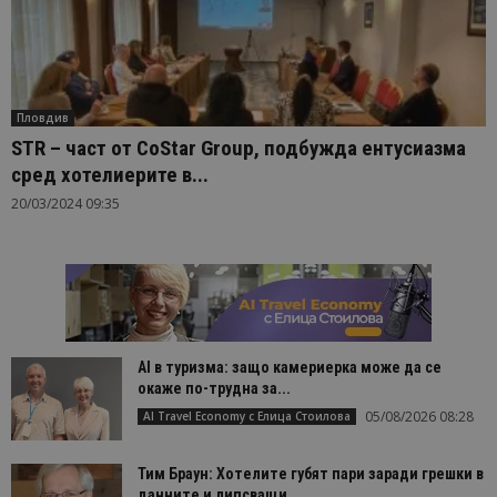
Пловдив
STR – част от CoStar Group, подбужда ентусиазма
сред хотелиерите в...
20/03/2024 09:35
AI в туризма: защо камериерка може да се
окаже по-трудна за...
05/08/2026 08:28
AI Travel Economy с Елица Стоилова
Тим Браун: Хотелите губят пари заради грешки в
данните и липсващи...