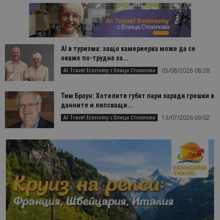
AI в туризма: защо камериерка може да се
окаже по-трудна за...
05/08/2026 08:28
AI Travel Economy с Елица Стоилова
Тим Браун: Хотелите губят пари заради грешки в
данните и липсващи...
13/07/2026 09:02
AI Travel Economy с Елица Стоилова