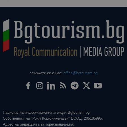
използва з
изчисляван
данни за
посетители
сесии и
кампании 
отчетите з
анализ на
сайтовете.
свържете се с нас:
office@bgtourism.bg
Национална информационна агенция Bgtourism.bg
Собственост на "Роял Комюникейшън" ЕООД, 205185996.
Адрес на редакцията за кореспонденция: