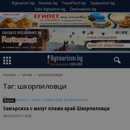
Bgtourism.bg
Airnews.bg
TravelTech.bg
Spatourism.bg
Jobs.bgtourism.bg
Destinations.bg
Начало
тагове
шкорпиловци
Таг: шкорпиловци
Варна
Замърсиха с мазут плажа край Шкорпиловци
08/04/2019 14:06