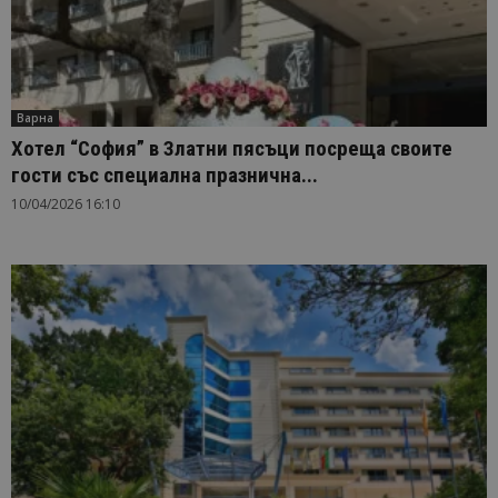
Варна
Хотел “София” в Златни пясъци посреща своите
гости със специална празнична...
10/04/2026 16:10