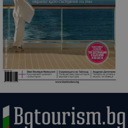
кампании 
отчетите з
анализ на
сайтовете.