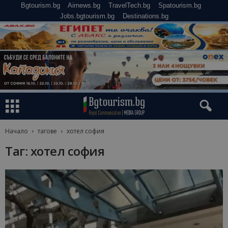
Bgtourism.bg
Airnews.bg
TravelTech.bg
Spatourism.bg
Jobs.bgtourism.bg
Destinations.bg
Начало
тагове
хотел софия
Таг: хотел софия