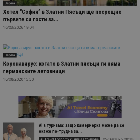
Варна
Хотел “София” в Златни Пясъци ще посрещне
първите си гости за...
16/03/2026 19:04
Варна
Коронавирус: когато в Златни пясъци ги няма
германските летовници
16/08/2020 15:50
AI в туризма: защо камериерка може да се
окаже по-трудна за...
05/08/2026 08:28
AI Travel Economy с Елица Стоилова