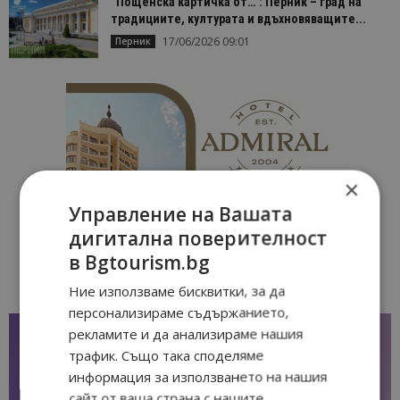
“Пощенска картичка от…”: Перник – град на
традициите, културата и вдъхновяващите...
17/06/2026 09:01
Перник
×
Управление на Вашата
дигитална поверителност
в Bgtourism.bg
Ние използваме бисквитки, за да
персонализираме съдържанието,
рекламите и да анализираме нашия
трафик. Също така споделяме
информация за използването на нашия
сайт от ваша страна с нашите