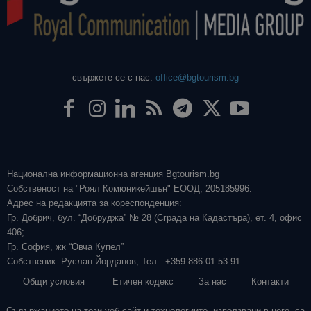
свържете се с нас:
office@bgtourism.bg
Национална информационна агенция Bgtourism.bg
Собственост на "Роял Комюникейшън" ЕООД, 205185996.
Адрес на редакцията за кореспонденция:
Гр. Добрич, бул. “Добруджа” № 28 (Сграда на Кадастъра), ет. 4, офис
406;
Гр. София, жк “Овча Купел”
Собственик: Руслан Йорданов; Тел.: +359 886 01 53 91
Общи условия
Етичен кодекс
За нас
Контакти
Съдържанието на този уеб сайт и технологиите, използвани в него, са