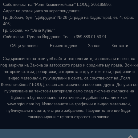
Собственост на "Роял Комюникейшън" ЕООД, 205185996.
Адрес на редакцията за кореспонденция:
Гр. Добрич, бул. “Добруджа” № 28 (Сграда на Кадастъра), ет. 4, офис
406;
Гр. София, жк “Овча Купел”
Собственик: Руслан Йорданов; Тел.: +359 886 01 53 91
Общи условия
Етичен кодекс
За нас
Контакти
Съдържанието на този уеб сайт и технологиите, използвани в него, са
под закрила на Закона за авторското право и сродните му права. Всички
авторски статии, репортажи, интервюта и други текстови, графични и
видео материали, публикувани в сайта, са собственост на „Роял
Комюникейшън“ ЕООД, освен ако изрично е посочено друго. Допуска се
публикуване на текстови материали само след писмено съгласие на
Bgtourism.bg, посочване на източника и добавяне на линк към
www.bgtourism.bg. Използването на графични и видео материали,
публикувани в сайта, е строго забранено. Нарушителите ще бъдат
санкционирани с цялата строгост на закона.