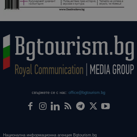
даден сайт
използва з
изчисляван
данни за
посетители
сесии и
кампании 
отчетите з
анализ на
сайтовете.
свържете се с нас:
office@bgtourism.bg
Национална информационна агенция Bgtourism.bg