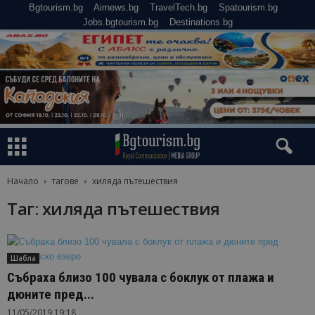
Bgtourism.bg
Airnews.bg
TravelTech.bg
Spatourism.bg
Jobs.bgtourism.bg
Destinations.bg
Начало
тагове
хиляда пътешествия
Таг: хиляда пътешествия
Шабла
Събраха близо 100 чувала с боклук от плажа и
дюните пред...
11/05/2019 19:18