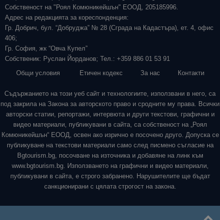
Собственост на "Роял Комюникейшън" ЕООД, 205185996.
Адрес на редакцията за кореспонденция:
Гр. Добрич, бул. “Добруджа” № 28 (Сграда на Кадастъра), ет. 4, офис
406;
Гр. София, жк “Овча Купел”
Собственик: Руслан Йорданов; Тел.: +359 886 01 53 91
Общи условия
Етичен кодекс
За нас
Контакти
Съдържанието на този уеб сайт и технологиите, използвани в него, са
под закрила на Закона за авторското право и сродните му права. Всички
авторски статии, репортажи, интервюта и други текстови, графични и
видео материали, публикувани в сайта, са собственост на „Роял
Комюникейшън“ ЕООД, освен ако изрично е посочено друго. Допуска се
публикуване на текстови материали само след писмено съгласие на
Bgtourism.bg, посочване на източника и добавяне на линк към
www.bgtourism.bg. Използването на графични и видео материали,
публикувани в сайта, е строго забранено. Нарушителите ще бъдат
санкционирани с цялата строгост на закона.