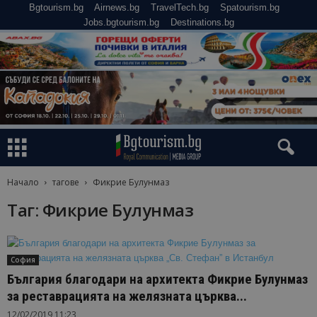
Bgtourism.bg
Airnews.bg
TravelTech.bg
Spatourism.bg
Jobs.bgtourism.bg
Destinations.bg
Начало
тагове
Фикрие Булунмаз
Таг: Фикрие Булунмаз
София
България благодари на архитекта Фикрие Булунмаз
за реставрацията на желязната църква...
12/02/2019 11:23