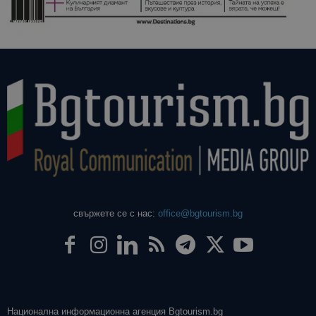
даден сайт
използва з
изчисляван
данни за
посетители
сесии и
кампании 
отчетите з
анализ на
сайтовете.
свържете се с нас:
office@bgtourism.bg
Национална информационна агенция Bgtourism.bg