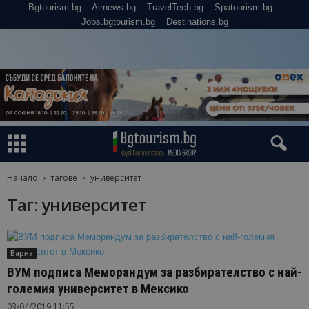
Bgtourism.bg
Airnews.bg
TravelTech.bg
Spatourism.bg
Jobs.bgtourism.bg
Destinations.bg
Начало
тагове
университет
Таг: университет
Варна
ВУМ подписа Меморандум за разбирателство с най-
големия университет в Мексико
03/04/2019 11:55