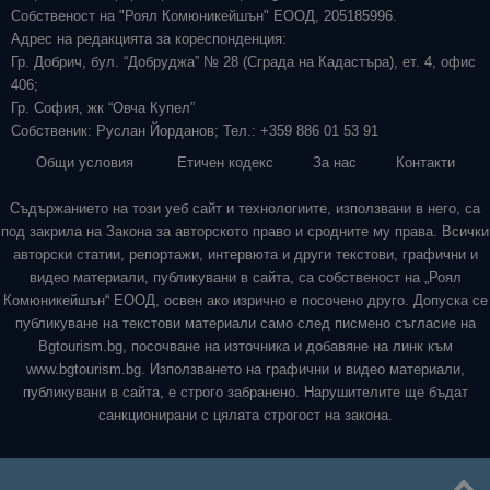
Собственост на "Роял Комюникейшън" ЕООД, 205185996.
Адрес на редакцията за кореспонденция:
Гр. Добрич, бул. “Добруджа” № 28 (Сграда на Кадастъра), ет. 4, офис
406;
Гр. София, жк “Овча Купел”
Собственик: Руслан Йорданов; Тел.: +359 886 01 53 91
Общи условия
Етичен кодекс
За нас
Контакти
Съдържанието на този уеб сайт и технологиите, използвани в него, са
под закрила на Закона за авторското право и сродните му права. Всички
авторски статии, репортажи, интервюта и други текстови, графични и
видео материали, публикувани в сайта, са собственост на „Роял
Комюникейшън“ ЕООД, освен ако изрично е посочено друго. Допуска се
публикуване на текстови материали само след писмено съгласие на
Bgtourism.bg, посочване на източника и добавяне на линк към
www.bgtourism.bg. Използването на графични и видео материали,
публикувани в сайта, е строго забранено. Нарушителите ще бъдат
санкционирани с цялата строгост на закона.