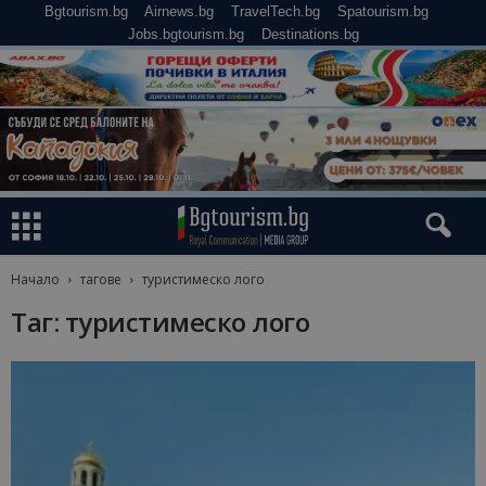
Bgtourism.bg
Airnews.bg
TravelTech.bg
Spatourism.bg
Jobs.bgtourism.bg
Destinations.bg
Начало
тагове
туристимеско лого
Таг: туристимеско лого