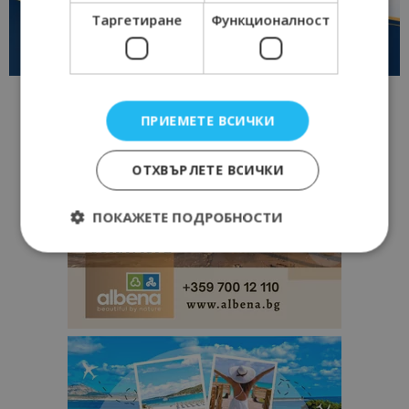
Таргетиране
Функционалност
ПРИЕМЕТЕ ВСИЧКИ
ОТХВЪРЛЕТЕ ВСИЧКИ
ПОКАЖЕТЕ ПОДРОБНОСТИ
Строго необходимо
Ефективност
Таргетиране
Функционалност
Строго необходимите бисквитки позволяват
основната функционалност на уебсайта, като
потребителско влизане и управление на
акаунта. Уебсайтът не може да се използва
правилно без строго необходими бисквитки.