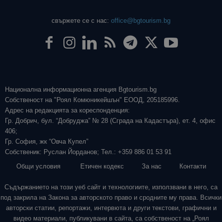
свържете се с нас:
office@bgtourism.bg
Национална информационна агенция Bgtourism.bg
Собственост на "Роял Комюникейшън" ЕООД, 205185996.
Адрес на редакцията за кореспонденция:
Гр. Добрич, бул. “Добруджа” № 28 (Сграда на Кадастъра), ет. 4, офис
406;
Гр. София, жк “Овча Купел”
Собственик: Руслан Йорданов; Тел.: +359 886 01 53 91
Общи условия
Етичен кодекс
За нас
Контакти
Съдържанието на този уеб сайт и технологиите, използвани в него, са
под закрила на Закона за авторското право и сродните му права. Всички
авторски статии, репортажи, интервюта и други текстови, графични и
видео материали, публикувани в сайта, са собственост на „Роял