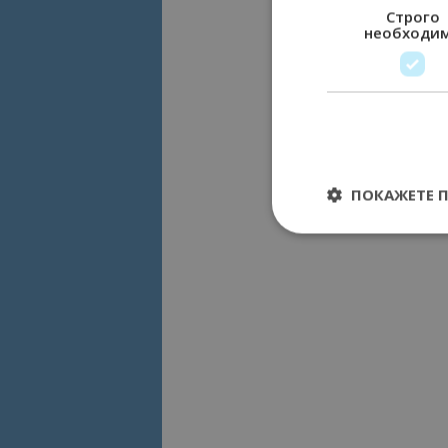
Строго
необходи
ПОКАЖЕТЕ 
Строго необходимит
управление на акау
Име
cookie_notice_acc