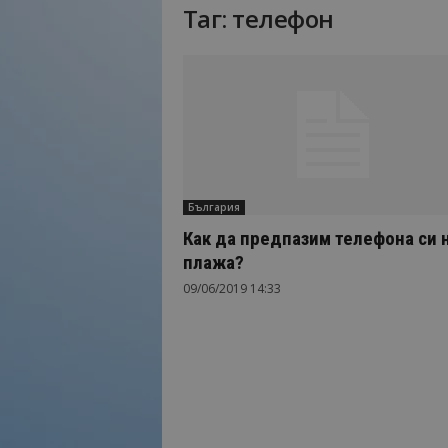
Таг: телефон
Н
а
й
-
в
а
ж
н
о
България
т
о
Как да предпазим телефона си 
о
плажа?
т
09/06/2019 14:33
т
у
р
и
з
м
а
!