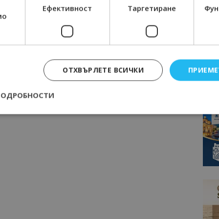
Ефективност
Таргетиране
Фун
мо
ОТХВЪРЛЕТЕ ВСИЧКИ
ПРИЕМЕ
ПОДРОБНОСТИ
Строго необходимо
Ефективност
Таргетиране
Функционалност
е бисквитки позволяват основната функционалност на уебсайта, като потребит
нта. Уебсайтът не може да се използва правилно без строго необходими бискви
Доставчик
/
Валиден
Описание
Домейн
до
epted
lisandraramos.com
7 дни
Тази бисквитка се използва, за да зап
bgtourism.bg
на потребителя за използването на бис