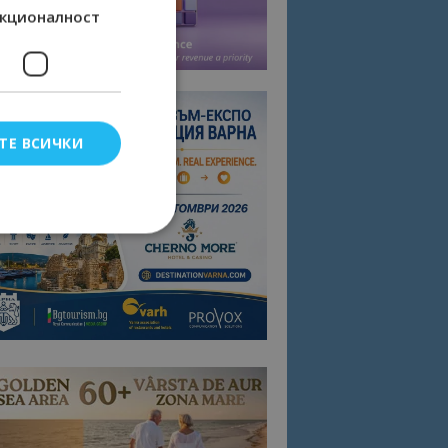
кционалност
ТЕ ВСИЧКИ
елско влизане и
тки.
омните съгласието
квитки на сайта.