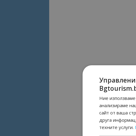
Управлени
Bgtourism.
Ние използваме 
анализираме на
сайт от ваша ст
друга информаци
техните услуги.