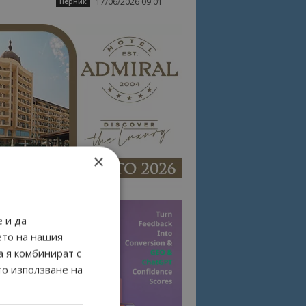
17/06/2026 09:01
Перник
×
 и да
ето на нашия
а я комбинират с
то използване на