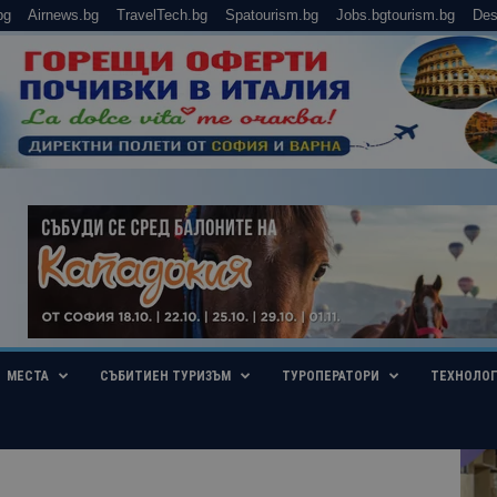
bg
Airnews.bg
TravelTech.bg
Spatourism.bg
Jobs.bgtourism.bg
Des
МЕСТА
СЪБИТИЕН ТУРИЗЪМ
ТУРОПЕРАТОРИ
ТЕХНОЛО