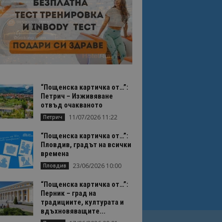
“Пощенска картичка от…”:
Петрич – Изживяване
отвъд очакваното
11/07/2026 11:22
Петрич
“Пощенска картичка от…”:
Пловдив, градът на всички
времена
23/06/2026 10:00
Пловдив
“Пощенска картичка от…”:
Перник – град на
традициите, културата и
вдъхновяващите...