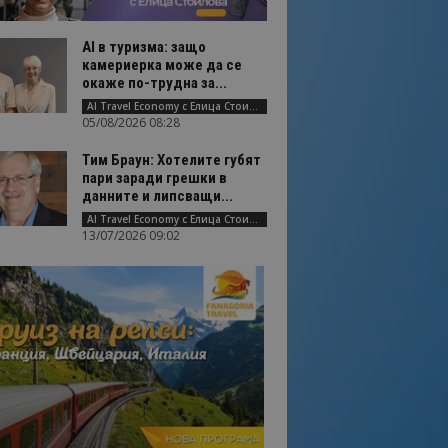
AI в туризма: защо
камериерка може да се
окаже по-трудна за...
AI Travel Economy с Елица Стоилова
05/08/2026 08:28
Тим Браун: Хотелите губят
пари заради грешки в
данните и липсващи...
AI Travel Economy с Елица Стоилова
13/07/2026 09:02