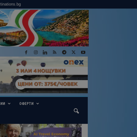
tinations.bg
ГИИ
ОФЕРТИ