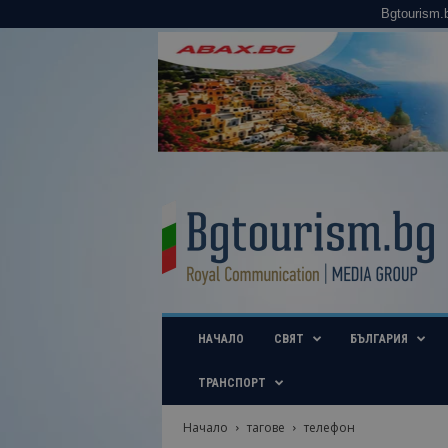
Bgtourism.
B
g
t
o
u
r
i
НАЧАЛО
СВЯТ
БЪЛГАРИЯ
s
m
.
ТРАНСПОРТ
b
g
Начало
тагове
телефон
–