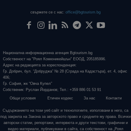
свържете се с нас:
office@bgtourism.bg
Национална информационна агенция Bgtourism.bg
Собственост на "Роял Комюникейшън" ЕООД, 205185996.
Адрес на редакцията за кореспонденция:
Гр. Добрич, бул. “Добруджа” № 28 (Сграда на Кадастъра), ет. 4, офис
406;
Гр. София, жк “Овча Купел”
Собственик: Руслан Йорданов; Тел.: +359 886 01 53 91
Общи условия
Етичен кодекс
За нас
Контакти
Съдържанието на този уеб сайт и технологиите, използвани в него, са
под закрила на Закона за авторското право и сродните му права. Всички
авторски статии, репортажи, интервюта и други текстови, графични и
видео материали, публикувани в сайта, са собственост на „Роял