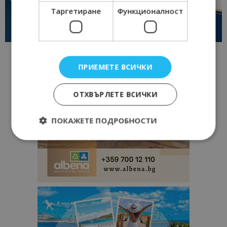
Таргетиране
Функционалност
ПРИЕМЕТЕ ВСИЧКИ
ОТХВЪРЛЕТЕ ВСИЧКИ
ПОКАЖЕТЕ ПОДРОБНОСТИ
Строго необходимо
Ефективност
Таргетиране
Функционалност
Строго необходимите бисквитки позволяват
основната функционалност на уебсайта, като
потребителско влизане и управление на
акаунта. Уебсайтът не може да се използва
правилно без строго необходими бисквитки.