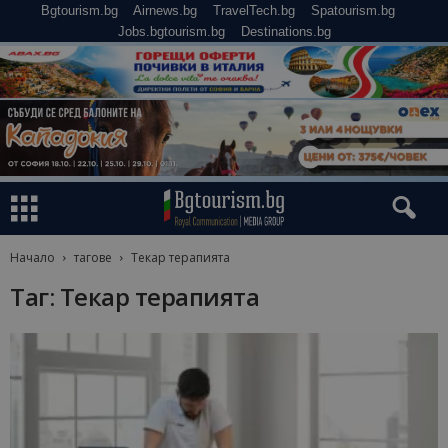
Bgtourism.bg
Airnews.bg
TravelTech.bg
Spatourism.bg
Jobs.bgtourism.bg
Destinations.bg
Начало
тагове
Текар терапията
Таг: Текар терапията