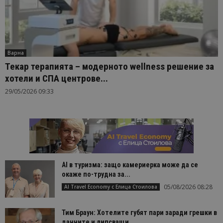
Варна
Текар терапията – модерното wellness решение за
хотели и СПА центрове...
29/05/2026 09:33
AI в туризма: защо камериерка може да се
окаже по-трудна за...
05/08/2026 08:28
AI Travel Economy с Елица Стоилова
Тим Браун: Хотелите губят пари заради грешки в
данните и липсващи...