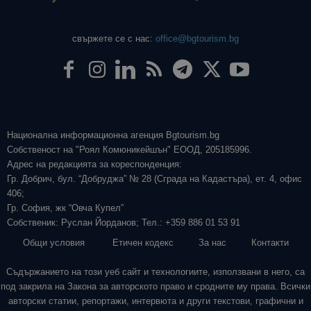
свържете се с нас:
office@bgtourism.bg
Национална информационна агенция Bgtourism.bg
Собственост на "Роял Комюникейшън" ЕООД, 205185996.
Адрес на редакцията за кореспонденция:
Гр. Добрич, бул. “Добруджа” № 28 (Сграда на Кадастъра), ет. 4, офис
406;
Гр. София, жк “Овча Купел”
Собственик: Руслан Йорданов; Тел.: +359 886 01 53 91
Общи условия
Етичен кодекс
За нас
Контакти
Съдържанието на този уеб сайт и технологиите, използвани в него, са
под закрила на Закона за авторското право и сродните му права. Всички
авторски статии, репортажи, интервюта и други текстови, графични и