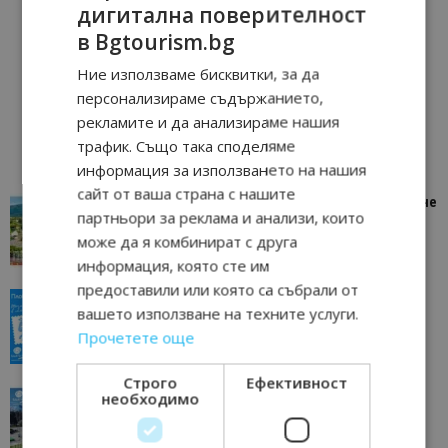
дигитална поверителност
в Bgtourism.bg
Ние използваме бисквитки, за да
персонализираме съдържанието,
рекламите и да анализираме нашия
трафик. Също така споделяме
информация за използването на нашия
сайт от ваша страна с нашите
“Пощенска картичка от…”: Петрич – Изживяване
партньори за реклама и анализи, които
отвъд очакваното
може да я комбинират с друга
11/07/2026 11:22
Петрич
информация, която сте им
предоставили или която са събрали от
“Пощенска картичка от…”: Пловдив, градът на
вашето използване на техните услуги.
всички времена
Прочетете още
23/06/2026 10:00
Пловдив
Строго
Ефективност
“Пощенска картичка от…”: Перник – град на
необходимо
традициите, културата и вдъхновяващите...
17/06/2026 09:01
Перник