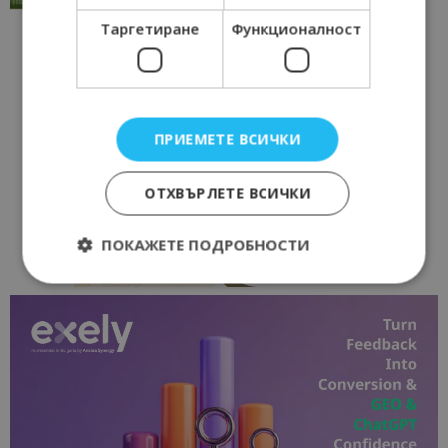
Таргетиране
Функционалност
ПРИЕМЕТЕ ВСИЧКИ
ОТХВЪРЛЕТЕ ВСИЧКИ
ПОКАЖЕТЕ ПОДРОБНОСТИ
Строго необходимо
Ефективност
Таргетиране
Функционалност
Строго необходимите бисквитки позволяват
основната функционалност на уебсайта, като
потребителско влизане и управление на
акаунта. Уебсайтът не може да се използва