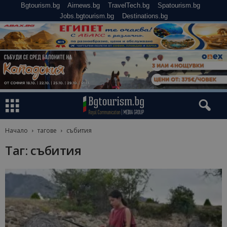
Bgtourism.bg
Airnews.bg
TravelTech.bg
Spatourism.bg
Jobs.bgtourism.bg
Destinations.bg
Начало
тагове
събития
Таг: събития