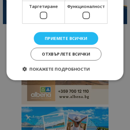
Таргетиране
Функционалност
ПРИЕМЕТЕ ВСИЧКИ
ОТХВЪРЛЕТЕ ВСИЧКИ
ПОКАЖЕТЕ ПОДРОБНОСТИ
Строго необходимо
Ефективност
Таргетиране
Функционалност
Строго необходимите бисквитки позволяват
основната функционалност на уебсайта, като
потребителско влизане и управление на
акаунта. Уебсайтът не може да се използва
правилно без строго необходими бисквитки.