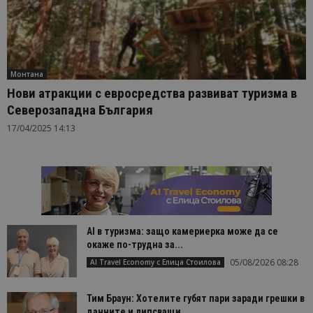
Монтана
Нови атракции с евросредства развиват туризма в
Северозападна България
17/04/2025 14:13
AI в туризма: защо камериерка може да се
окаже по-трудна за...
05/08/2026 08:28
AI Travel Economy с Елица Стоилова
Тим Браун: Хотелите губят пари заради грешки в
данните и липсващи...