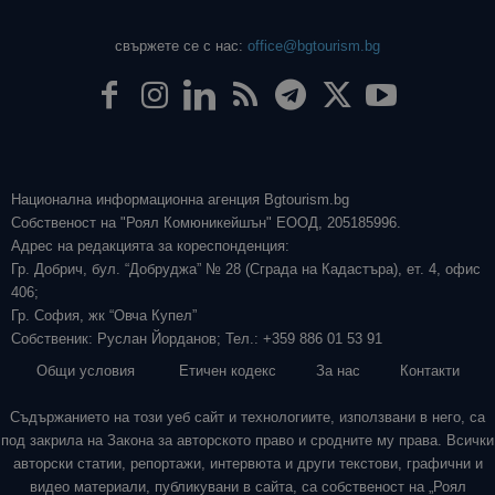
свържете се с нас:
office@bgtourism.bg
Национална информационна агенция Bgtourism.bg
Собственост на "Роял Комюникейшън" ЕООД, 205185996.
Адрес на редакцията за кореспонденция:
Гр. Добрич, бул. “Добруджа” № 28 (Сграда на Кадастъра), ет. 4, офис
406;
Гр. София, жк “Овча Купел”
Собственик: Руслан Йорданов; Тел.: +359 886 01 53 91
Общи условия
Етичен кодекс
За нас
Контакти
Съдържанието на този уеб сайт и технологиите, използвани в него, са
под закрила на Закона за авторското право и сродните му права. Всички
авторски статии, репортажи, интервюта и други текстови, графични и
видео материали, публикувани в сайта, са собственост на „Роял