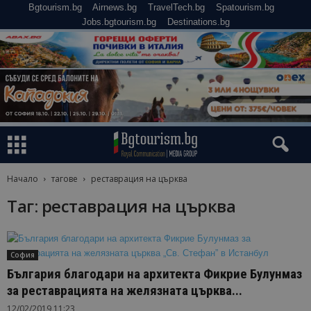
Bgtourism.bg
Airnews.bg
TravelTech.bg
Spatourism.bg
Jobs.bgtourism.bg
Destinations.bg
Начало
тагове
реставрация на църква
Таг: реставрация на църква
София
България благодари на архитекта Фикрие Булунмаз
за реставрацията на желязната църква...
12/02/2019 11:23