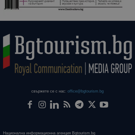
даден сайт
използва з
изчисляван
данни за
посетители
сесии и
кампании 
отчетите з
анализ на
сайтовете.
свържете се с нас:
office@bgtourism.bg
Национална информационна агенция Bgtourism.bg