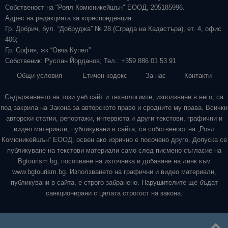
Собственост на "Роял Комюникейшън" ЕООД, 205185996.
Адрес на редакцията за кореспонденция:
Гр. Добрич, бул. “Добруджа” № 28 (Сграда на Кадастъра), ет. 4, офис
406;
Гр. София, жк “Овча Купел”
Собственик: Руслан Йорданов; Тел.: +359 886 01 53 91
Общи условия
Етичен кодекс
За нас
Контакти
Съдържанието на този уеб сайт и технологиите, използвани в него, са
под закрила на Закона за авторското право и сродните му права. Всички
авторски статии, репортажи, интервюта и други текстови, графични и
видео материали, публикувани в сайта, са собственост на „Роял
Комюникейшън“ ЕООД, освен ако изрично е посочено друго. Допуска се
публикуване на текстови материали само след писмено съгласие на
Bgtourism.bg, посочване на източника и добавяне на линк към
www.bgtourism.bg. Използването на графични и видео материали,
публикувани в сайта, е строго забранено. Нарушителите ще бъдат
санкционирани с цялата строгост на закона.