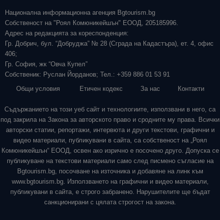
Национална информационна агенция Bgtourism.bg
Собственост на "Роял Комюникейшън" ЕООД, 205185996.
Адрес на редакцията за кореспонденция:
Гр. Добрич, бул. “Добруджа” № 28 (Сграда на Кадастъра), ет. 4, офис
406;
Гр. София, жк “Овча Купел”
Собственик: Руслан Йорданов; Тел.: +359 886 01 53 91
Общи условия
Етичен кодекс
За нас
Контакти
Съдържанието на този уеб сайт и технологиите, използвани в него, са
под закрила на Закона за авторското право и сродните му права. Всички
авторски статии, репортажи, интервюта и други текстови, графични и
видео материали, публикувани в сайта, са собственост на „Роял
Комюникейшън“ ЕООД, освен ако изрично е посочено друго. Допуска се
публикуване на текстови материали само след писмено съгласие на
Bgtourism.bg, посочване на източника и добавяне на линк към
www.bgtourism.bg. Използването на графични и видео материали,
публикувани в сайта, е строго забранено. Нарушителите ще бъдат
санкционирани с цялата строгост на закона.