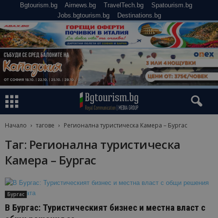
Bgtourism.bg
Airnews.bg
TravelTech.bg
Spatourism.bg
Jobs.bgtourism.bg
Destinations.bg
Начало
тагове
Регионална туристическа Камера – Бургас
Таг: Регионална туристическа
Камера – Бургас
Бургас
В Бургас: Туристическият бизнес и местна власт с