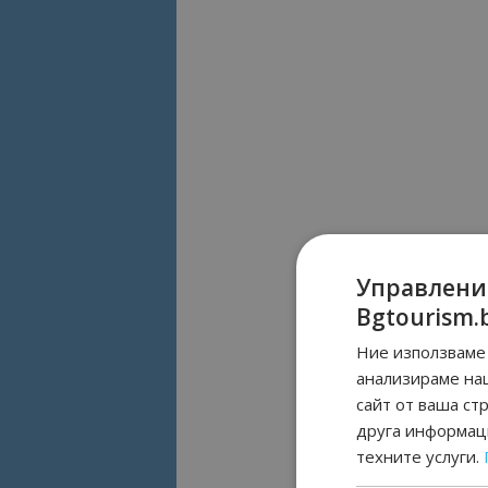
Управлени
Bgtourism.
Ние използваме 
анализираме на
сайт от ваша ст
друга информаци
техните услуги.