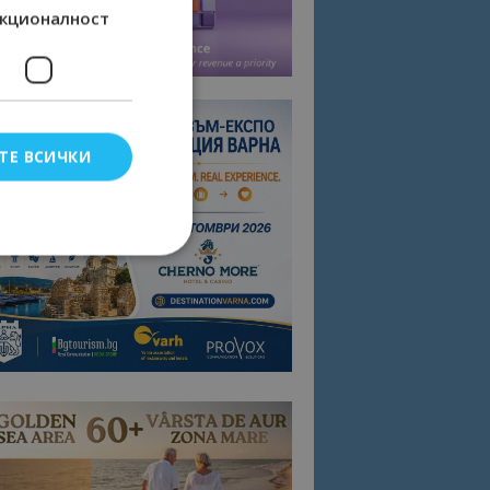
кционалност
ТЕ ВСИЧКИ
елско влизане и
тки.
омните съгласието
квитки на сайта.