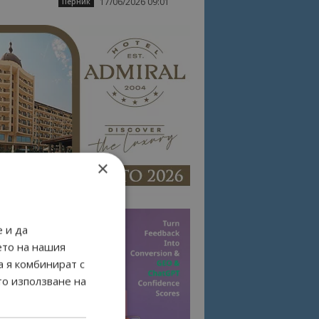
17/06/2026 09:01
Перник
×
 и да
ето на нашия
а я комбинират с
то използване на