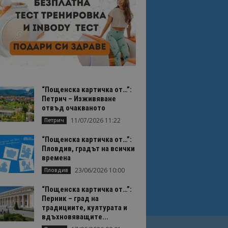
“Пощенска картичка от…”:
Петрич – Изживяване
отвъд очакваното
11/07/2026 11:22
Петрич
“Пощенска картичка от…”:
Пловдив, градът на всички
времена
23/06/2026 10:00
Пловдив
“Пощенска картичка от…”:
Перник – град на
традициите, културата и
вдъхновяващите...