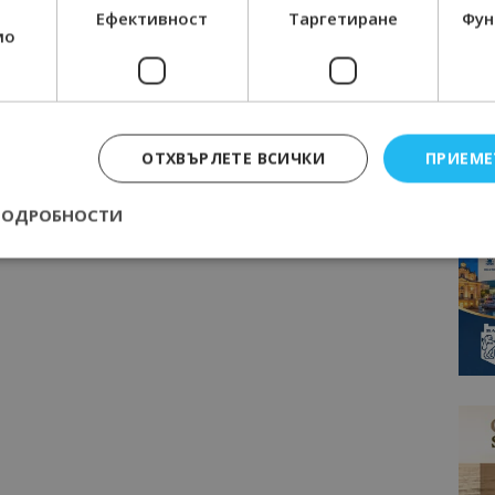
Ефективност
Таргетиране
Фун
мо
ОТХВЪРЛЕТЕ ВСИЧКИ
ПРИЕМЕ
ПОДРОБНОСТИ
Строго необходимо
Ефективност
Таргетиране
Функционалност
е бисквитки позволяват основната функционалност на уебсайта, като потребит
нта. Уебсайтът не може да се използва правилно без строго необходими бискви
Доставчик
/
Валиден
Описание
Домейн
до
epted
lisandraramos.com
7 дни
Тази бисквитка се използва, за да зап
bgtourism.bg
на потребителя за използването на бис