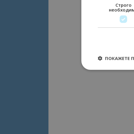
Строго
необходи
ПОКАЖЕТЕ 
Строго необходимит
управление на акау
Име
cookie_notice_acc