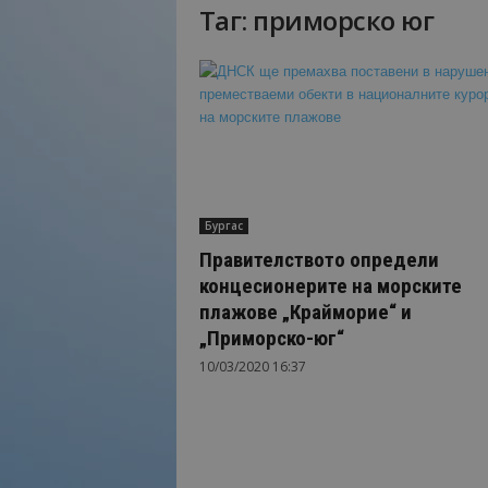
Таг: приморско юг
Н
а
й
-
в
а
ж
н
о
Бургас
т
о
Правителството определи
о
концесионерите на морските
т
плажове „Крайморие“ и
т
„Приморско-юг“
у
р
10/03/2020 16:37
и
з
м
а
!