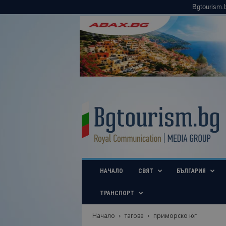
Bgtourism.
B
g
t
o
u
r
i
НАЧАЛО
СВЯТ
БЪЛГАРИЯ
s
m
.
ТРАНСПОРТ
b
g
Начало
тагове
приморско юг
–