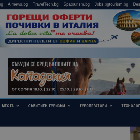
bg
Airnews.bg
TravelTech.bg
Spatourism.bg
Jobs.bgtourism.bg
Des
МЕСТА
СЪБИТИЕН ТУРИЗЪМ
ТУРОПЕРАТОРИ
ТЕХНОЛО