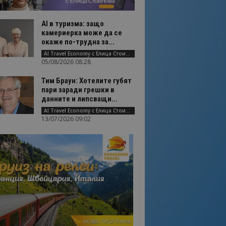
AI в туризма: защо
камериерка може да се
окаже по-трудна за...
AI Travel Economy с Елица Стоилова
05/08/2026 08:28
Тим Браун: Хотелите губят
пари заради грешки в
данните и липсващи...
AI Travel Economy с Елица Стоилова
13/07/2026 09:02