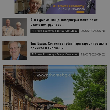
AI в туризма: защо камериерка може да се
окаже по-трудна за...
05/08/2026 08:28
AI Travel Economy с Елица Стоилова
Тим Браун: Хотелите губят пари заради грешки в
данните и липсващи...
13/07/2026 09:02
AI Travel Economy с Елица Стоилова