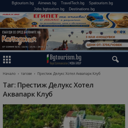
Bgtourism.bg
Airnews.bg
TravelTech.bg
Spatourism.bg
Jobs.bgtourism.bg
Destinations.bg
Начало
тагове
Престиж Делукс Хотел Аквапарк Клуб
Таг: Престиж Делукс Хотел
Аквапарк Клуб