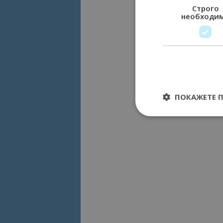
Строго
необходи
ПОКАЖЕТЕ 
Строго необходимит
управление на акау
Име
cookie_notice_acc