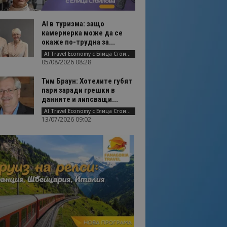
AI в туризма: защо
камериерка може да се
окаже по-трудна за...
AI Travel Economy с Елица Стоилова
05/08/2026 08:28
Тим Браун: Хотелите губят
пари заради грешки в
данните и липсващи...
AI Travel Economy с Елица Стоилова
13/07/2026 09:02