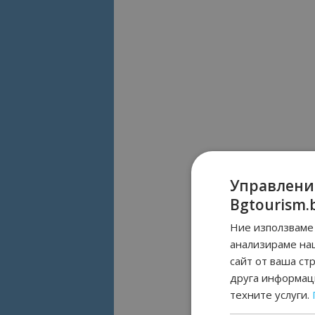
Управлени
Bgtourism.
Ние използваме 
анализираме на
сайт от ваша ст
друга информаци
техните услуги.