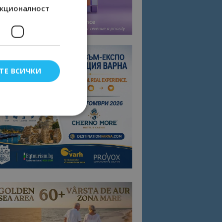
кционалност
ТЕ ВСИЧКИ
елско влизане и
тки.
омните съгласието
квитки на сайта.