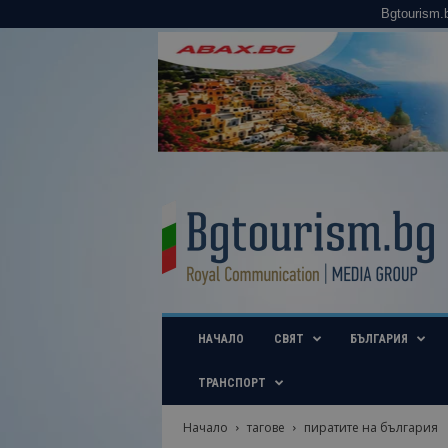
Bgtourism.
B
g
t
o
u
r
i
НАЧАЛО
СВЯТ
БЪЛГАРИЯ
s
m
.
ТРАНСПОРТ
b
g
Начало
тагове
пиратите на българия
–