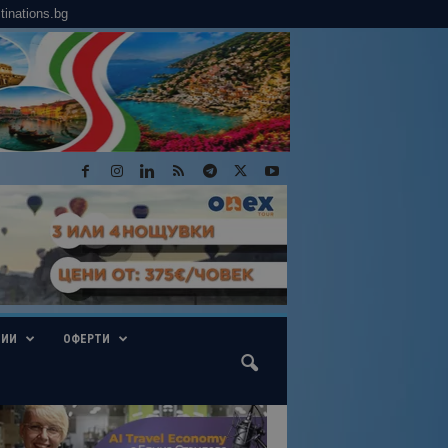
tinations.bg
ГИИ
ОФЕРТИ