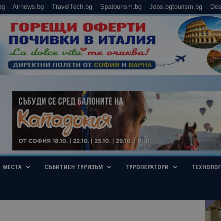
bg
Airnews.bg
TravelTech.bg
Spatourism.bg
Jobs.bgtourism.bg
Des
МЕСТА
СЪБИТИЕН ТУРИЗЪМ
ТУРОПЕРАТОРИ
ТЕХНОЛО