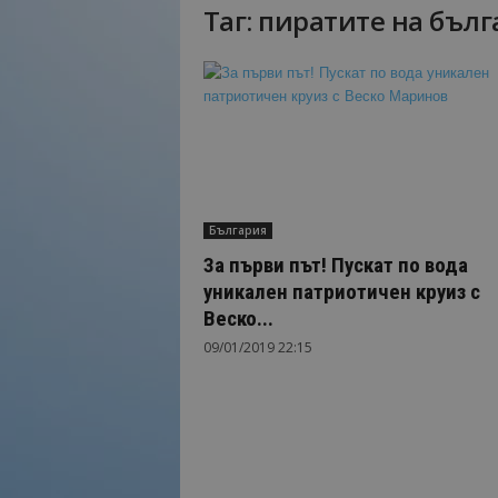
Таг: пиратите на бъл
Н
а
й
-
в
а
ж
н
о
България
т
о
За първи път! Пускат по вода
о
уникален патриотичен круиз с
т
Веско...
т
09/01/2019 22:15
у
р
и
з
м
а
!