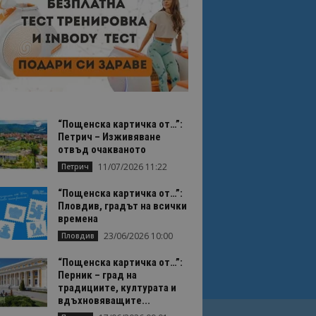
“Пощенска картичка от…”:
Петрич – Изживяване
отвъд очакваното
11/07/2026 11:22
Петрич
“Пощенска картичка от…”:
Пловдив, градът на всички
времена
23/06/2026 10:00
Пловдив
“Пощенска картичка от…”:
Перник – град на
традициите, културата и
вдъхновяващите...