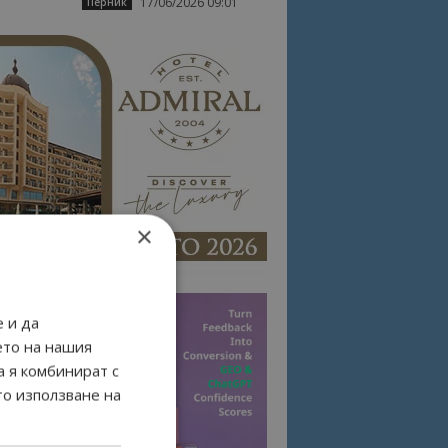
17/06/2026 09:01
Перник
×
 и да
ето на нашия
а я комбинират с
то използване на