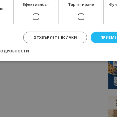
Ефективност
Таргетиране
Фун
мо
ОТХВЪРЛЕТЕ ВСИЧКИ
ПРИЕМЕ
ПОДРОБНОСТИ
Строго необходимо
Ефективност
Таргетиране
Функционалност
е бисквитки позволяват основната функционалност на уебсайта, като потребит
нта. Уебсайтът не може да се използва правилно без строго необходими бискви
Доставчик
/
Валиден
Описание
Домейн
до
epted
lisandraramos.com
7 дни
Тази бисквитка се използва, за да зап
bgtourism.bg
на потребителя за използването на бис