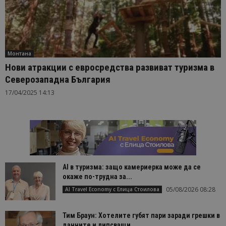
Монтана
Нови атракции с евросредства развиват туризма в
Северозападна България
17/04/2025 14:13
AI в туризма: защо камериерка може да се
окаже по-трудна за...
05/08/2026 08:28
AI Travel Economy с Елица Стоилова
Тим Браун: Хотелите губят пари заради грешки в
данните и липсващи...