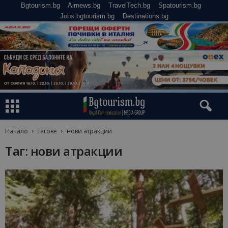
Bgtourism.bg
Airnews.bg
TravelTech.bg
Spatourism.bg
Jobs.bgtourism.bg
Destinations.bg
Начало
тагове
нови атракции
Таг: нови атракции