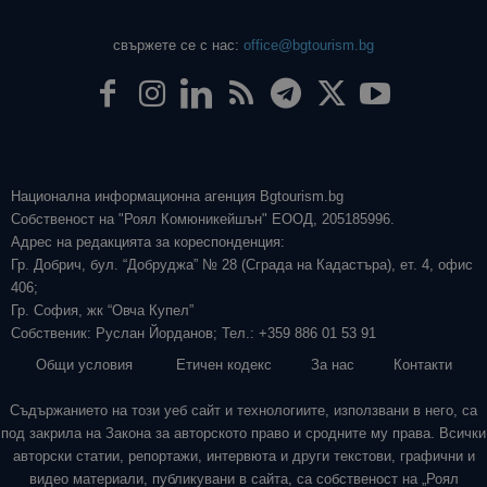
свържете се с нас:
office@bgtourism.bg
Национална информационна агенция Bgtourism.bg
Собственост на "Роял Комюникейшън" ЕООД, 205185996.
Адрес на редакцията за кореспонденция:
Гр. Добрич, бул. “Добруджа” № 28 (Сграда на Кадастъра), ет. 4, офис
406;
Гр. София, жк “Овча Купел”
Собственик: Руслан Йорданов; Тел.: +359 886 01 53 91
Общи условия
Етичен кодекс
За нас
Контакти
Съдържанието на този уеб сайт и технологиите, използвани в него, са
под закрила на Закона за авторското право и сродните му права. Всички
авторски статии, репортажи, интервюта и други текстови, графични и
видео материали, публикувани в сайта, са собственост на „Роял