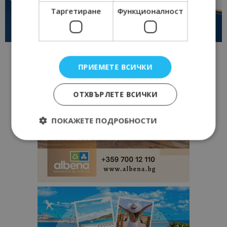
Таргетиране
Функционалност
ПРИЕМЕТЕ ВСИЧКИ
ОТХВЪРЛЕТЕ ВСИЧКИ
ПОКАЖЕТЕ ПОДРОБНОСТИ
Строго необходимо
Ефективност
Таргетиране
Функционалност
Строго необходимите бисквитки позволяват
основната функционалност на уебсайта, като
потребителско влизане и управление на
акаунта. Уебсайтът не може да се използва
правилно без строго необходими бисквитки.