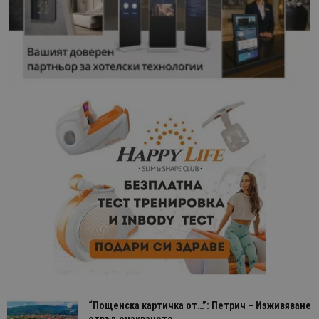
“Пощенска картичка от…”: Петрич – Изживяване
отвъд очакваното