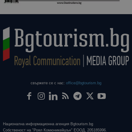
даден сайт
използва з
изчисляван
данни за
посетители
сесии и
кампании 
отчетите з
анализ на
сайтовете.
свържете се с нас:
office@bgtourism.bg
Национална информационна агенция Bgtourism.bg
Собственост на "Роял Комюникейшън" ЕООД, 205185996.