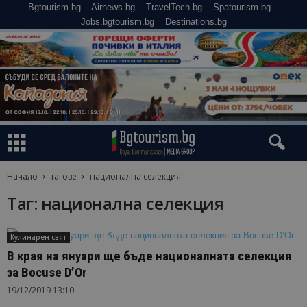
Bgtourism.bg
Airnews.bg
TravelTech.bg
Spatourism.bg
Jobs.bgtourism.bg
Destinations.bg
Начало
тагове
национална селекция
Таг: национална селекция
Кулинарен свят
В края на януари ще бъде националната селекция
за Bocuse D’Or
19/12/2019 13:10