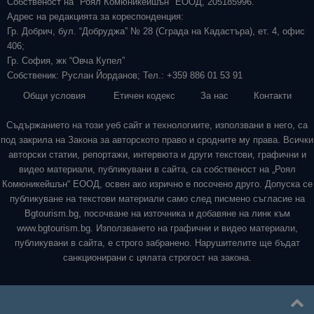
Собственост на "Роял Комюникейшън" ЕООД, 205185996.
Адрес на редакцията за кореспонденция:
Гр. Добрич, бул. “Добруджа” № 28 (Сграда на Кадастъра), ет. 4, офис
406;
Гр. София, жк “Овча Купел”
Собственик: Руслан Йорданов; Тел.: +359 886 01 53 91
Общи условия
Етичен кодекс
За нас
Контакти
Съдържанието на този уеб сайт и технологиите, използвани в него, са
под закрила на Закона за авторското право и сродните му права. Всички
авторски статии, репортажи, интервюта и други текстови, графични и
видео материали, публикувани в сайта, са собственост на „Роял
Комюникейшън“ ЕООД, освен ако изрично е посочено друго. Допуска се
публикуване на текстови материали само след писмено съгласие на
Bgtourism.bg, посочване на източника и добавяне на линк към
www.bgtourism.bg. Използването на графични и видео материали,
публикувани в сайта, е строго забранено. Нарушителите ще бъдат
санкционирани с цялата строгост на закона.