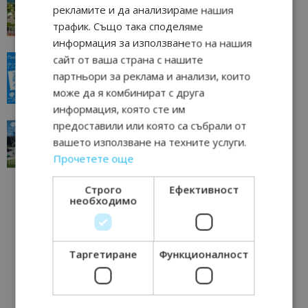
отвъд очакваното
рекламите и да анализираме нашия
11/07/2026 11:22
Петрич
трафик. Също така споделяме
информация за използването на нашия
сайт от ваша страна с нашите
“Пощенска картичка от…”: Пловдив, градът на
всички времена
партньори за реклама и анализи, които
23/06/2026 10:00
Пловдив
може да я комбинират с друга
информация, която сте им
предоставили или която са събрали от
“Пощенска картичка от…”: Перник – град на
традициите, културата и вдъхновяващите...
вашето използване на техните услуги.
17/06/2026 09:01
Перник
Прочетете още
Строго
Ефективност
необходимо
Таргетиране
Функционалност