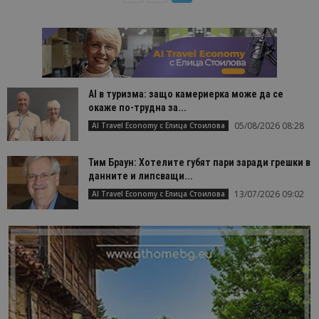
AI в туризма: защо камериерка може да се
окаже по-трудна за...
05/08/2026 08:28
AI Travel Economy с Елица Стоилова
Тим Браун: Хотелите губят пари заради грешки в
данните и липсващи...
13/07/2026 09:02
AI Travel Economy с Елица Стоилова