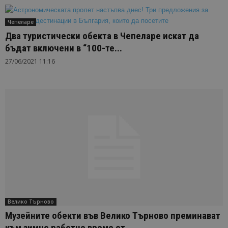
Чепеларе
Два туристически обекта в Чепеларе искат да
бъдат включени в “100-те...
27/06/2021 11:16
Велико Търново
Музейните обекти във Велико Търново преминават
към зимно работно време от...