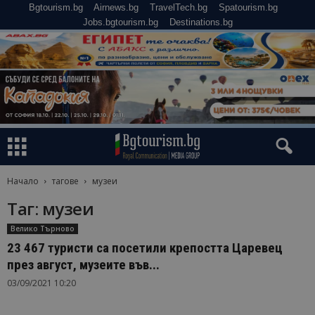
Bgtourism.bg
Airnews.bg
TravelTech.bg
Spatourism.bg
Jobs.bgtourism.bg
Destinations.bg
Начало
тагове
музеи
Таг: музеи
Велико Търново
23 467 туристи са посетили крепостта Царевец
през август, музеите във...
03/09/2021 10:20