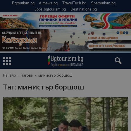
Bgtourism.bg
Airnews.bg
TravelTech.bg
Spatourism.bg
Jobs.bgtourism.bg
Destinations.bg
Начало
тагове
министър боршош
Таг: министър боршош