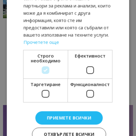
традициите, културата и вдъхновяващите...
партньори за реклама и анализи, които
може да я комбинират с друга
17/06/2026 09:01
Перник
информация, която сте им
предоставили или която са събрали от
вашето използване на техните услуги.
Прочетете още
Строго
Ефективност
необходимо
Таргетиране
Функционалност
ПРИЕМЕТЕ ВСИЧКИ
ОТХВЪРЛЕТЕ ВСИЧКИ