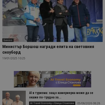
Банско
Министър Боршош награди елита на световния
сноуборд
19/01/2025 10:25
AI в туризма: защо камериерка може да се
окаже по-трудна за...
05/08/2026 08:28
AI Travel Economy с Елица Стоилова