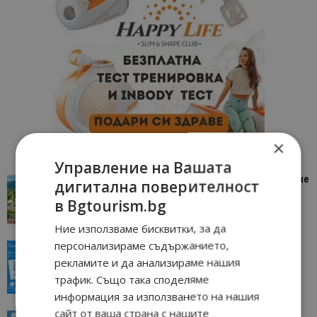
×
Управление на Вашата
“Пощенска картичка от…”: Петрич – Изживяване
дигитална поверителност
отвъд очакваното
в Bgtourism.bg
11/07/2026 11:22
Петрич
Ние използваме бисквитки, за да
персонализираме съдържанието,
“Пощенска картичка от…”: Пловдив, градът на
всички времена
рекламите и да анализираме нашия
трафик. Също така споделяме
23/06/2026 10:00
Пловдив
информация за използването на нашия
сайт от ваша страна с нашите
“Пощенска картичка от…”: Перник – град на