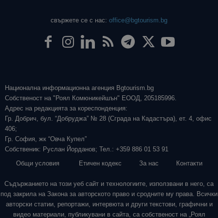
свържете се с нас:
office@bgtourism.bg
Национална информационна агенция Bgtourism.bg
Собственост на "Роял Комюникейшън" ЕООД, 205185996.
Адрес на редакцията за кореспонденция:
Гр. Добрич, бул. “Добруджа” № 28 (Сграда на Кадастъра), ет. 4, офис
406;
Гр. София, жк “Овча Купел”
Собственик: Руслан Йорданов; Тел.: +359 886 01 53 91
Общи условия
Етичен кодекс
За нас
Контакти
Съдържанието на този уеб сайт и технологиите, използвани в него, са
под закрила на Закона за авторското право и сродните му права. Всички
авторски статии, репортажи, интервюта и други текстови, графични и
видео материали, публикувани в сайта, са собственост на „Роял