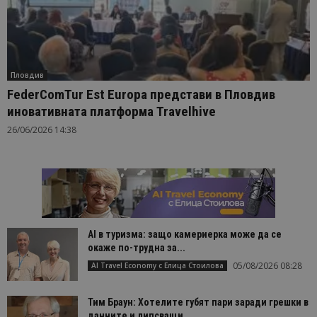
Пловдив
FederComTur Est Europa представи в Пловдив
иновативната платформа Travelhive
26/06/2026 14:38
AI в туризма: защо камериерка може да се
окаже по-трудна за...
05/08/2026 08:28
AI Travel Economy с Елица Стоилова
Тим Браун: Хотелите губят пари заради грешки в
данните и липсващи...