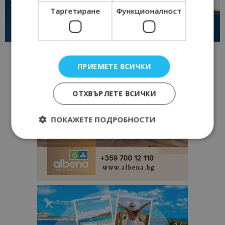
Таргетиране
Функционалност
ПРИЕМЕТЕ ВСИЧКИ
ОТХВЪРЛЕТЕ ВСИЧКИ
ПОКАЖЕТЕ ПОДРОБНОСТИ
Строго необходимо
Ефективност
Таргетиране
Функционалност
Строго необходимите бисквитки позволяват
основната функционалност на уебсайта, като
потребителско влизане и управление на
акаунта. Уебсайтът не може да се използва
правилно без строго необходими бисквитки.