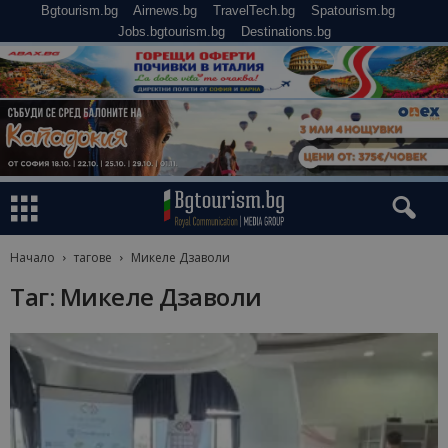
Bgtourism.bg
Airnews.bg
TravelTech.bg
Spatourism.bg
Jobs.bgtourism.bg
Destinations.bg
Начало
тагове
Микеле Дзаволи
Таг: Микеле Дзаволи