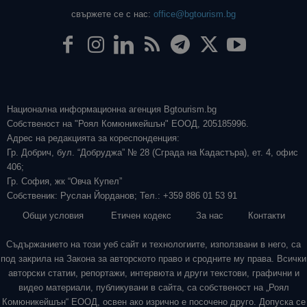
свържете се с нас:
office@bgtourism.bg
Национална информационна агенция Bgtourism.bg
Собственост на "Роял Комюникейшън" ЕООД, 205185996.
Адрес на редакцията за кореспонденция:
Гр. Добрич, бул. “Добруджа” № 28 (Сграда на Кадастъра), ет. 4, офис
406;
Гр. София, жк “Овча Купел”
Собственик: Руслан Йорданов; Тел.: +359 886 01 53 91
Общи условия
Етичен кодекс
За нас
Контакти
Съдържанието на този уеб сайт и технологиите, използвани в него, са
под закрила на Закона за авторското право и сродните му права. Всички
авторски статии, репортажи, интервюта и други текстови, графични и
видео материали, публикувани в сайта, са собственост на „Роял
Комюникейшън“ ЕООД, освен ако изрично е посочено друго. Допуска се