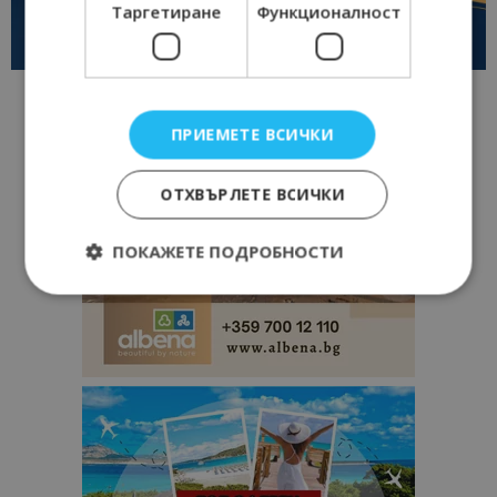
Таргетиране
Функционалност
ПРИЕМЕТЕ ВСИЧКИ
ОТХВЪРЛЕТЕ ВСИЧКИ
ПОКАЖЕТЕ ПОДРОБНОСТИ
Строго необходимо
Ефективност
Таргетиране
Функционалност
Строго необходимите бисквитки позволяват
основната функционалност на уебсайта, като
потребителско влизане и управление на
акаунта. Уебсайтът не може да се използва
правилно без строго необходими бисквитки.