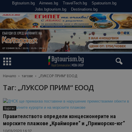
Bgtourism.bg
Airnews.bg
TravelTech.bg
Spatourism.bg
Jobs.bgtourism.bg
Destinations.bg
Начало
тагове
„ЛУКСОР ПРИМ“ ЕООД
Таг: „ЛУКСОР ПРИМ“ ЕООД
Бургас
Правителството определи концесионерите на
морските плажове „Крайморие“ и „Приморско-юг“
10/03/2020 16:37