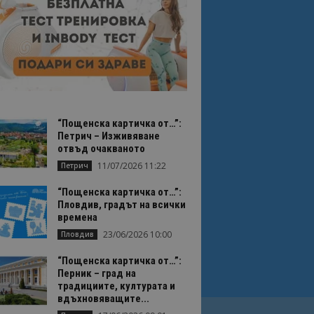
“Пощенска картичка от…”:
Петрич – Изживяване
отвъд очакваното
11/07/2026 11:22
Петрич
“Пощенска картичка от…”:
Пловдив, градът на всички
времена
23/06/2026 10:00
Пловдив
“Пощенска картичка от…”:
Перник – град на
традициите, културата и
вдъхновяващите...