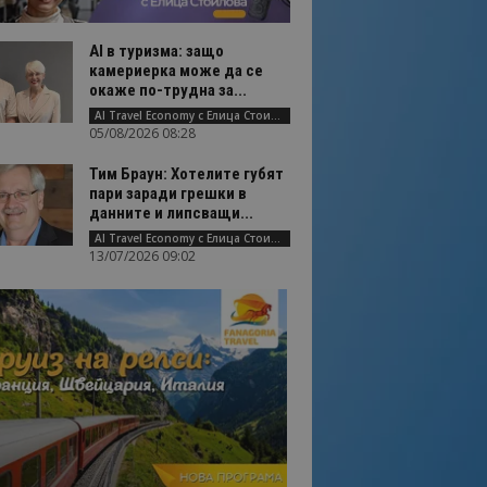
AI в туризма: защо
камериерка може да се
окаже по-трудна за...
AI Travel Economy с Елица Стоилова
05/08/2026 08:28
Тим Браун: Хотелите губят
пари заради грешки в
данните и липсващи...
AI Travel Economy с Елица Стоилова
13/07/2026 09:02