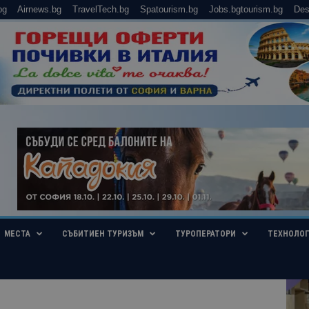
bg
Airnews.bg
TravelTech.bg
Spatourism.bg
Jobs.bgtourism.bg
Des
МЕСТА
СЪБИТИЕН ТУРИЗЪМ
ТУРОПЕРАТОРИ
ТЕХНОЛО