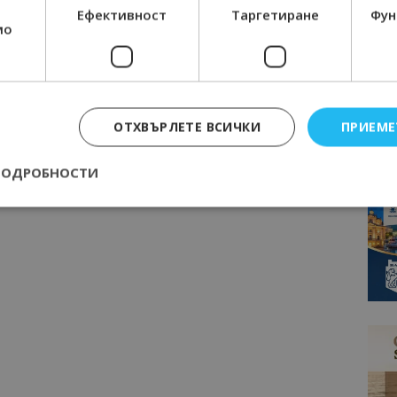
Ефективност
Таргетиране
Фун
мо
ОТХВЪРЛЕТЕ ВСИЧКИ
ПРИЕМЕ
ПОДРОБНОСТИ
Строго необходимо
Ефективност
Таргетиране
Функционалност
е бисквитки позволяват основната функционалност на уебсайта, като потребит
нта. Уебсайтът не може да се използва правилно без строго необходими бискви
Доставчик
/
Валиден
Описание
Домейн
до
epted
lisandraramos.com
7 дни
Тази бисквитка се използва, за да зап
bgtourism.bg
на потребителя за използването на бис