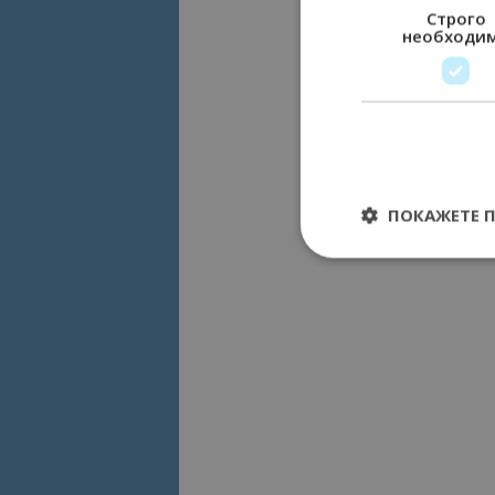
Строго
необходи
ПОКАЖЕТЕ 
Строго необходимит
управление на акау
Име
cookie_notice_acc