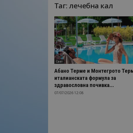
Таг: лечебна кал
Н
а
й
-
в
а
ж
н
о
Свят
т
о
Абано Терме и Монтегрото Тер
о
италианската формула за
т
здравословна почивка...
т
07/07/2026 12:08
у
р
и
з
м
а
!