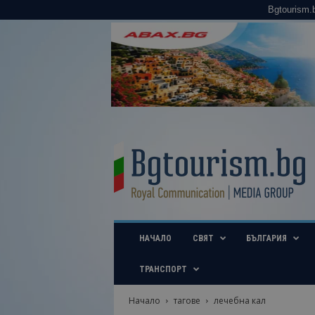
Bgtourism.
B
g
t
o
u
r
i
НАЧАЛО
СВЯТ
БЪЛГАРИЯ
s
m
.
ТРАНСПОРТ
b
g
Начало
тагове
лечебна кал
–