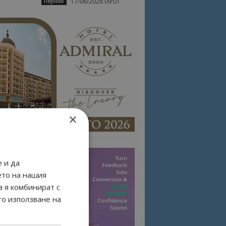
17/06/2026 09:01
Перник
×
 и да
ето на нашия
а я комбинират с
то използване на