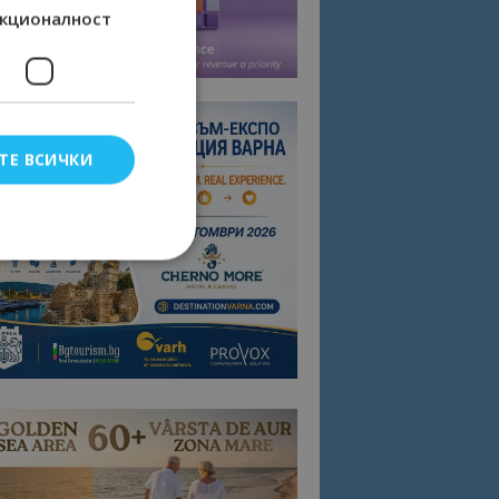
кционалност
ТЕ ВСИЧКИ
елско влизане и
тки.
омните съгласието
квитки на сайта.