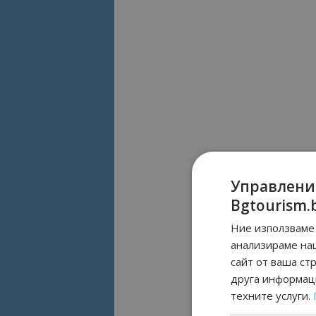
Управлени
Bgtourism.
Ние използваме 
анализираме на
сайт от ваша ст
друга информаци
техните услуги.