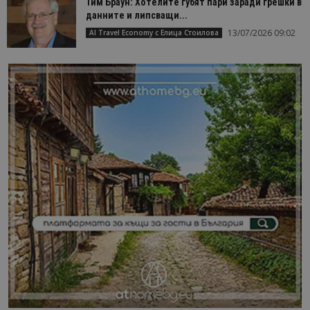
Тим Браун: Хотелите губят пари заради грешки в
данните и липсващи...
13/07/2026 09:02
AI Travel Economy с Елица Стоилова