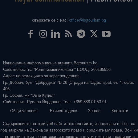
свържете се с нас:
office@bgtourism.bg
Национална информационна агенция Bgtourism.bg
Собственост на "Роял Комюникейшън" ЕООД, 205185996.
Адрес на редакцията за кореспонденция:
Гр. Добрич, бул. “Добруджа” № 28 (Сграда на Кадастъра), ет. 4, офис
406;
Гр. София, жк “Овча Купел”
Собственик: Руслан Йорданов; Тел.: +359 886 01 53 91
Общи условия
Етичен кодекс
За нас
Контакти
Съдържанието на този уеб сайт и технологиите, използвани в него, са
под закрила на Закона за авторското право и сродните му права. Всички
авторски статии, репортажи, интервюта и други текстови, графични и