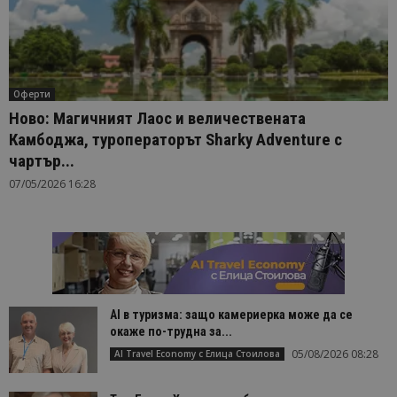
Оферти
Ново: Магичният Лаос и величествената
Камбоджа, туроператорът Sharky Adventure с
чартър...
07/05/2026 16:28
AI в туризма: защо камериерка може да се
окаже по-трудна за...
05/08/2026 08:28
AI Travel Economy с Елица Стоилова