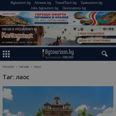
Bgtourism.bg
Airnews.bg
TravelTech.bg
Spatourism.bg
Jobs.bgtourism.bg
Destinations.bg
Начало
тагове
лаос
Таг: лаос