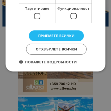
Таргетиране
Функционалност
ПРИЕМЕТЕ ВСИЧКИ
ОТХВЪРЛЕТЕ ВСИЧКИ
ПОКАЖЕТЕ ПОДРОБНОСТИ
Строго необходимо
Ефективност
Таргетиране
Функционалност
Строго необходимите бисквитки позволяват
основната функционалност на уебсайта, като
потребителско влизане и управление на
акаунта. Уебсайтът не може да се използва