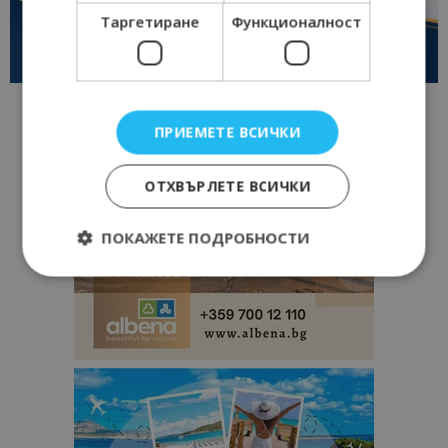
Таргетиране
Функционалност
ПРИЕМЕТЕ ВСИЧКИ
ОТХВЪРЛЕТЕ ВСИЧКИ
ПОКАЖЕТЕ ПОДРОБНОСТИ
Строго необходимо
Ефективност
Таргетиране
Функционалност
Строго необходимите бисквитки позволяват
основната функционалност на уебсайта, като
потребителско влизане и управление на
акаунта. Уебсайтът не може да се използва
правилно без строго необходими бисквитки.