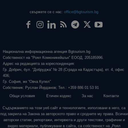
свържете се с нас:
office@bgtourism.bg
Национална информационна агенция Bgtourism.bg
Собственост на "Роял Комюникейшън" ЕООД, 205185996.
Адрес на редакцията за кореспонденция:
Гр. Добрич, бул. “Добруджа” № 28 (Сграда на Кадастъра), ет. 4, офис
406;
Гр. София, жк “Овча Купел”
Собственик: Руслан Йорданов; Тел.: +359 886 01 53 91
Общи условия
Етичен кодекс
За нас
Контакти
Съдържанието на този уеб сайт и технологиите, използвани в него, са
под закрила на Закона за авторското право и сродните му права. Всички
авторски статии, репортажи, интервюта и други текстови, графични и
видео материали, публикувани в сайта, са собственост на „Роял