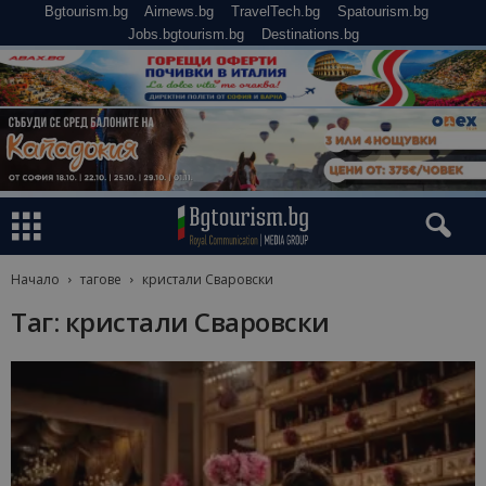
Bgtourism.bg
Airnews.bg
TravelTech.bg
Spatourism.bg
Jobs.bgtourism.bg
Destinations.bg
Начало
тагове
кристали Сваровски
Таг: кристали Сваровски