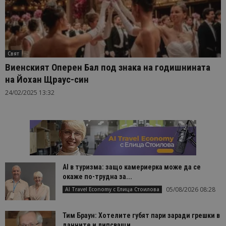
Свят
Виенският Оперен Бал под знака на годишнината
на Йохан Щраус-син
24/02/2025 13:32
AI в туризма: защо камериерка може да се
окаже по-трудна за...
05/08/2026 08:28
AI Travel Economy с Елица Стоилова
Тим Браун: Хотелите губят пари заради грешки в
данните и липсващи...