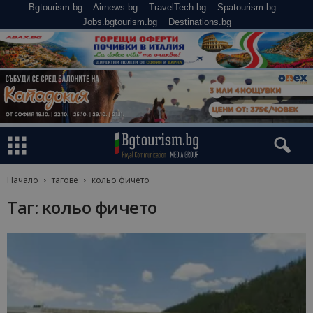
Bgtourism.bg
Airnews.bg
TravelTech.bg
Spatourism.bg
Jobs.bgtourism.bg
Destinations.bg
Начало
тагове
кольо фичето
Таг: кольо фичето