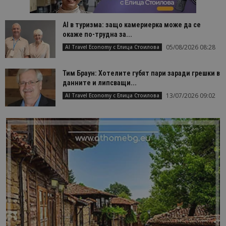
AI в туризма: защо камериерка може да се
окаже по-трудна за...
05/08/2026 08:28
AI Travel Economy с Елица Стоилова
Тим Браун: Хотелите губят пари заради грешки в
данните и липсващи...
13/07/2026 09:02
AI Travel Economy с Елица Стоилова