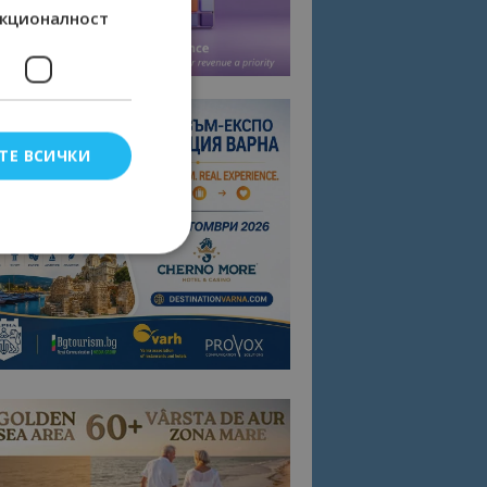
кционалност
ТЕ ВСИЧКИ
елско влизане и
тки.
омните съгласието
квитки на сайта.