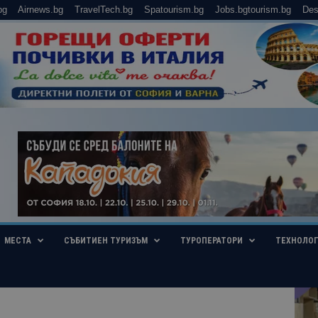
bg
Airnews.bg
TravelTech.bg
Spatourism.bg
Jobs.bgtourism.bg
Des
МЕСТА
СЪБИТИЕН ТУРИЗЪМ
ТУРОПЕРАТОРИ
ТЕХНОЛО