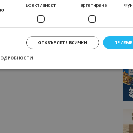
Ефективност
Таргетиране
Фун
мо
ОТХВЪРЛЕТЕ ВСИЧКИ
ПРИЕМЕ
ПОДРОБНОСТИ
Строго необходимо
Ефективност
Таргетиране
Функционалност
е бисквитки позволяват основната функционалност на уебсайта, като потребит
нта. Уебсайтът не може да се използва правилно без строго необходими бискви
Доставчик
/
Валиден
Описание
Домейн
до
epted
lisandraramos.com
7 дни
Тази бисквитка се използва, за да зап
bgtourism.bg
на потребителя за използването на бис