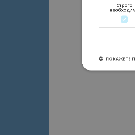
Строго
необходи
ПОКАЖЕТЕ 
Строго необходимит
управление на акау
Име
cookie_notice_acc