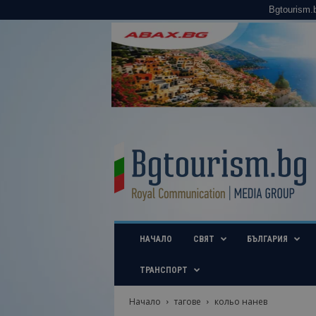
Bgtourism.
B
g
t
o
u
r
i
НАЧАЛО
СВЯТ
БЪЛГАРИЯ
s
m
.
ТРАНСПОРТ
b
g
Начало
тагове
кольо нанев
–