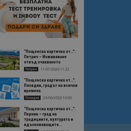
“Пощенска картичка от…”:
Петрич – Изживяване
отвъд очакваното
11/07/2026 11:22
Петрич
“Пощенска картичка от…”:
Пловдив, градът на всички
времена
23/06/2026 10:00
Пловдив
“Пощенска картичка от…”:
Перник – град на
традициите, културата и
вдъхновяващите...