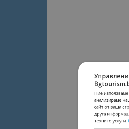
Управлени
Bgtourism.
Ние използваме 
анализираме на
сайт от ваша ст
друга информаци
техните услуги.