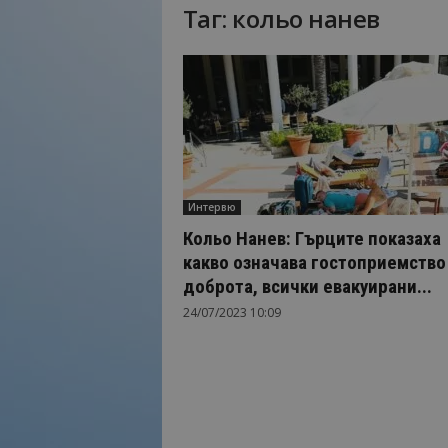
Таг: кольо нанев
Н
а
й
-
в
а
ж
н
о
Интервю
т
о
Кольо Нанев: Гърците показаха
о
какво означава гостоприемство
т
доброта, всички евакуирани...
т
24/07/2023 10:09
у
р
и
з
м
а
!