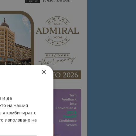
17/06/2026 09:01
Перник
×
 и да
ето на нашия
а я комбинират с
то използване на