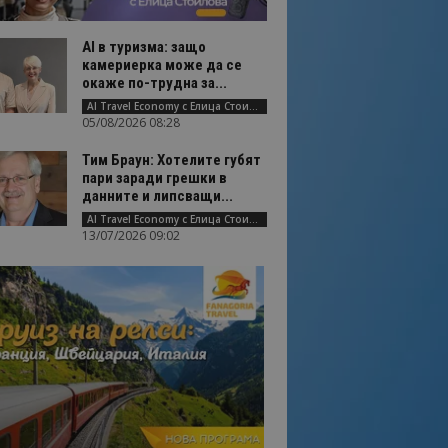
AI в туризма: защо
камериерка може да се
окаже по-трудна за...
AI Travel Economy с Елица Стоилова
05/08/2026 08:28
Тим Браун: Хотелите губят
пари заради грешки в
данните и липсващи...
AI Travel Economy с Елица Стоилова
13/07/2026 09:02