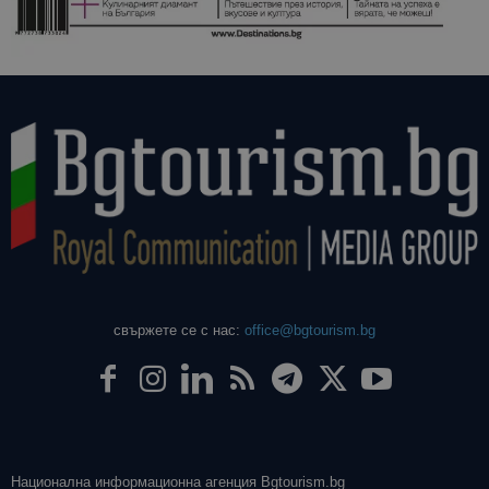
даден сайт
използва з
изчисляван
данни за
посетители
сесии и
кампании 
отчетите з
анализ на
сайтовете.
свържете се с нас:
office@bgtourism.bg
Национална информационна агенция Bgtourism.bg