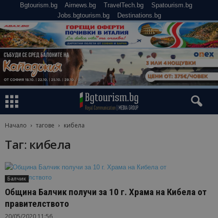
Bgtourism.bg
Airnews.bg
TravelTech.bg
Spatourism.bg
Jobs.bgtourism.bg
Destinations.bg
Начало
тагове
кибела
Таг: кибела
Балчик
Община Балчик получи за 10 г. Храма на Кибела от
правителството
20/05/2020 11:56