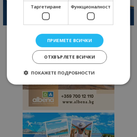
Таргетиране
Функционалност
ПРИЕМЕТЕ ВСИЧКИ
ОТХВЪРЛЕТЕ ВСИЧКИ
ПОКАЖЕТЕ ПОДРОБНОСТИ
Строго необходимо
Ефективност
Таргетиране
Функционалност
Строго необходимите бисквитки позволяват
основната функционалност на уебсайта, като
потребителско влизане и управление на
акаунта. Уебсайтът не може да се използва
правилно без строго необходими бисквитки.