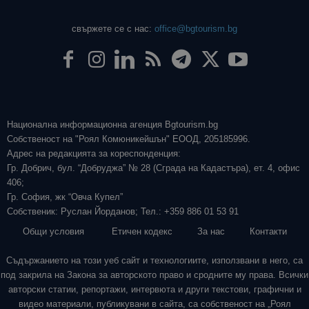
свържете се с нас:
office@bgtourism.bg
Национална информационна агенция Bgtourism.bg
Собственост на "Роял Комюникейшън" ЕООД, 205185996.
Адрес на редакцията за кореспонденция:
Гр. Добрич, бул. “Добруджа” № 28 (Сграда на Кадастъра), ет. 4, офис
406;
Гр. София, жк “Овча Купел”
Собственик: Руслан Йорданов; Тел.: +359 886 01 53 91
Общи условия
Етичен кодекс
За нас
Контакти
Съдържанието на този уеб сайт и технологиите, използвани в него, са
под закрила на Закона за авторското право и сродните му права. Всички
авторски статии, репортажи, интервюта и други текстови, графични и
видео материали, публикувани в сайта, са собственост на „Роял