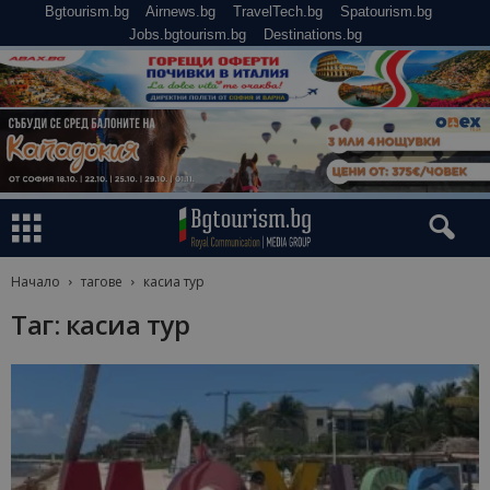
Bgtourism.bg
Airnews.bg
TravelTech.bg
Spatourism.bg
Jobs.bgtourism.bg
Destinations.bg
Начало
тагове
касиа тур
Таг: касиа тур