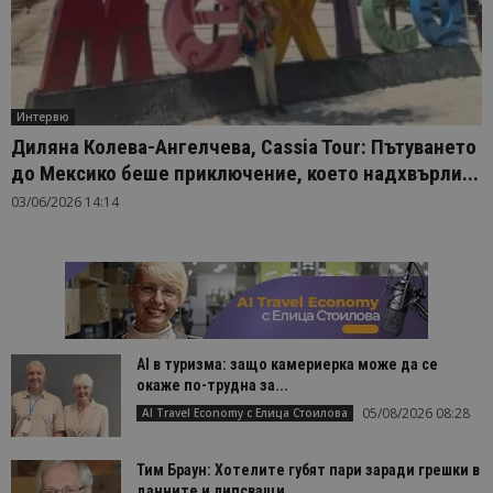
Интервю
Диляна Колева-Ангелчева, Cassia Tour: Пътуването
до Мексико беше приключение, което надхвърли...
03/06/2026 14:14
AI в туризма: защо камериерка може да се
окаже по-трудна за...
05/08/2026 08:28
AI Travel Economy с Елица Стоилова
Тим Браун: Хотелите губят пари заради грешки в
данните и липсващи...