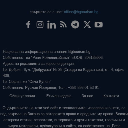
свържете се с нас:
office@bgtourism.bg
Национална информационна агенция Bgtourism.bg
Собственост на "Роял Комюникейшън" ЕООД, 205185996.
Адрес на редакцията за кореспонденция:
Гр. Добрич, бул. “Добруджа” № 28 (Сграда на Кадастъра), ет. 4, офис
406;
Гр. София, жк “Овча Купел”
Собственик: Руслан Йорданов; Тел.: +359 886 01 53 91
Общи условия
Етичен кодекс
За нас
Контакти
Съдържанието на този уеб сайт и технологиите, използвани в него, са
под закрила на Закона за авторското право и сродните му права. Всички
авторски статии, репортажи, интервюта и други текстови, графични и
видео материали, публикувани в сайта, са собственост на „Роял