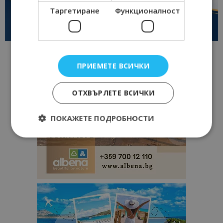
Таргетиране
Функционалност
ПРИЕМЕТЕ ВСИЧКИ
ОТХВЪРЛЕТЕ ВСИЧКИ
ПОКАЖЕТЕ ПОДРОБНОСТИ
Строго необходимо
Ефективност
Таргетиране
Функционалност
Строго необходимите бисквитки позволяват
основната функционалност на уебсайта, като
потребителско влизане и управление на
акаунта. Уебсайтът не може да се използва
правилно без строго необходими бисквитки.