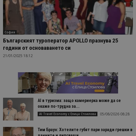
София
Българският туроператор APOLLO празнува 25
години от основаването си
21/01/2025 18:12
AI в туризма: защо камериерка може да се
окаже по-трудна за...
05/08/2026 08:28
AI Travel Economy с Елица Стоилова
Тим Браун: Хотелите губят пари заради грешки в
данните и липсващи...