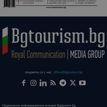
даден сайт
използва з
изчисляван
данни за
посетители
сесии и
кампании 
отчетите з
анализ на
сайтовете.
свържете се с нас:
office@bgtourism.bg
Национална информационна агенция Bgtourism.bg