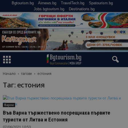
Bgtourism.bg
Airnews.bg
TravelTech.bg
Spatourism.bg
Jobs.bgtourism.bg
Destinations.bg
Начало
тагове
естония
Таг: естония
Варна
Във Варна тържествено посрещнаха първите
туристи от Литва и Естония
07/06/2021 10:53