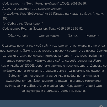
Собственост на "Роял Комюникейшън" ЕООД, 205185996.
Адрес на редакцията за кореспонденция:
Гр. Добрич, бул. “Добруджа” № 28 (Сграда на Кадастъра), ет. 4, офис
406;
Гр. София, жк “Овча Купел”
Собственик: Руслан Йорданов; Тел.: +359 886 01 53 91
Общи условия
Етичен кодекс
За нас
Контакти
Съдържанието на този уеб сайт и технологиите, използвани в него, са
под закрила на Закона за авторското право и сродните му права. Всички
авторски статии, репортажи, интервюта и други текстови, графични и
видео материали, публикувани в сайта, са собственост на „Роял
Комюникейшън“ ЕООД, освен ако изрично е посочено друго. Допуска се
публикуване на текстови материали само след писмено съгласие на
Bgtourism.bg, посочване на източника и добавяне на линк към
www.bgtourism.bg. Използването на графични и видео материали,
публикувани в сайта, е строго забранено. Нарушителите ще бъдат
санкционирани с цялата строгост на закона.