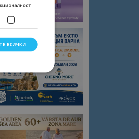
кционалност
ТЕ ВСИЧКИ
елско влизане и
тки.
омните съгласието
квитки на сайта.