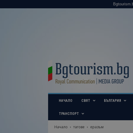
Bgtourism.
B
g
t
o
u
r
i
НАЧАЛО
СВЯТ
БЪЛГАРИЯ
s
m
.
ТРАНСПОРТ
b
g
Начало
тагове
еразъм
–