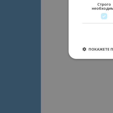
Строго
необходи
ПОКАЖЕТЕ 
Строго необходимит
управление на акау
Име
cookie_notice_acc