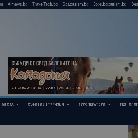
bg
Airnews.bg
TravelTech.bg
Spatourism.bg
Jobs.bgtourism.bg
Des
МЕСТА
СЪБИТИЕН ТУРИЗЪМ
ТУРОПЕРАТОРИ
ТЕХНОЛО