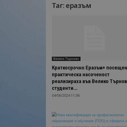
Таг: еразъм
Н
а
й
-
в
а
ж
н
о
Велико Търново
т
о
Краткосрочно Еразъм+ посещен
о
практическа насоченост
т
реализираха във Велико Търно
т
студенти...
у
р
04/06/2024 11:06
и
з
м
а
!