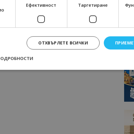
Ефективност
Таргетиране
Фун
мо
ОТХВЪРЛЕТЕ ВСИЧКИ
ПРИЕМЕ
ПОДРОБНОСТИ
Строго необходимо
Ефективност
Таргетиране
Функционалност
е бисквитки позволяват основната функционалност на уебсайта, като потребит
нта. Уебсайтът не може да се използва правилно без строго необходими бискви
Доставчик
/
Валиден
Описание
Домейн
до
epted
lisandraramos.com
7 дни
Тази бисквитка се използва, за да зап
bgtourism.bg
на потребителя за използването на бис