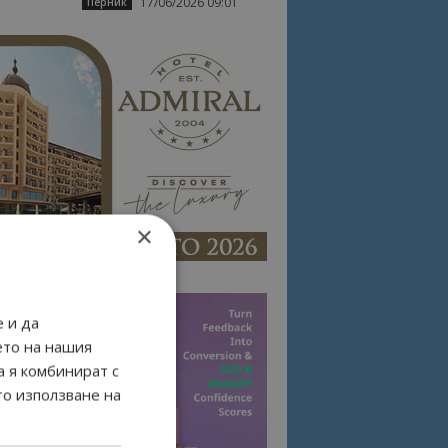
17/06/2026 09:01
Перник
×
 и да
ето на нашия
а я комбинират с
то използване на