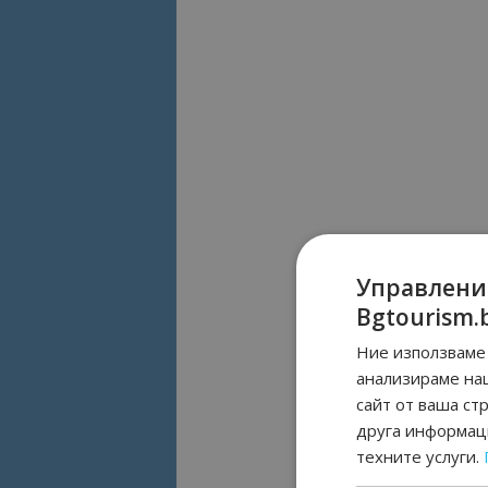
Управлени
Bgtourism.
Ние използваме 
анализираме на
сайт от ваша ст
друга информаци
техните услуги.