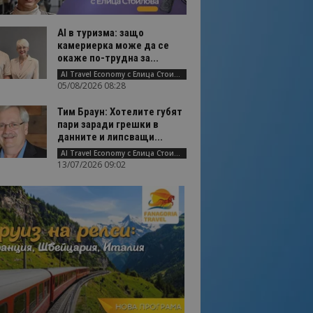
AI в туризма: защо
камериерка може да се
окаже по-трудна за...
AI Travel Economy с Елица Стоилова
05/08/2026 08:28
Тим Браун: Хотелите губят
пари заради грешки в
данните и липсващи...
AI Travel Economy с Елица Стоилова
13/07/2026 09:02