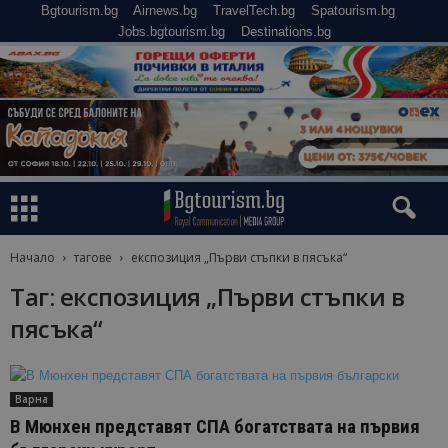
Bgtourism.bg
Airnews.bg
TravelTech.bg
Spatourism.bg
Jobs.bgtourism.bg
Destinations.bg
Начало
тагове
експозиция „Първи стъпки в пясъка“
Таг: експозиция „Първи стъпки в
пясъка“
Варна
В Мюнхен представят СПА богатствата на първия