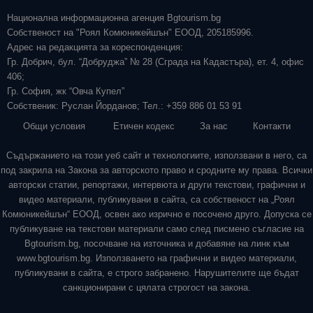
Национална информационна агенция Bgtourism.bg
Собственост на "Роял Комюникейшън" ЕООД, 205185996.
Адрес на редакцията за кореспонденция:
Гр. Добрич, бул. “Добруджа” № 28 (Сграда на Кадастъра), ет. 4, офис
406;
Гр. София, жк “Овча Купел”
Собственик: Руслан Йорданов; Тел.: +359 886 01 53 91
Общи условия
Етичен кодекс
За нас
Контакти
Съдържанието на този уеб сайт и технологиите, използвани в него, са
под закрила на Закона за авторското право и сродните му права. Всички
авторски статии, репортажи, интервюта и други текстови, графични и
видео материали, публикувани в сайта, са собственост на „Роял
Комюникейшън“ ЕООД, освен ако изрично е посочено друго. Допуска се
публикуване на текстови материали само след писмено съгласие на
Bgtourism.bg, посочване на източника и добавяне на линк към
www.bgtourism.bg. Използването на графични и видео материали,
публикувани в сайта, е строго забранено. Нарушителите ще бъдат
санкционирани с цялата строгост на закона.