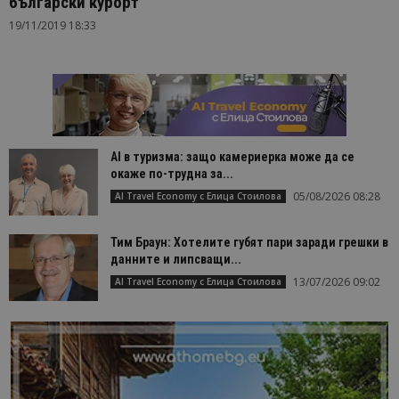
български курорт
19/11/2019 18:33
AI в туризма: защо камериерка може да се
окаже по-трудна за...
05/08/2026 08:28
AI Travel Economy с Елица Стоилова
Тим Браун: Хотелите губят пари заради грешки в
данните и липсващи...
13/07/2026 09:02
AI Travel Economy с Елица Стоилова