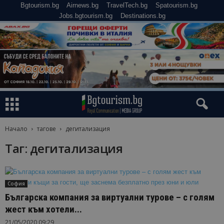
Bgtourism.bg
Airnews.bg
TravelTech.bg
Spatourism.bg
Jobs.bgtourism.bg
Destinations.bg
Начало
тагове
дегитализация
Таг: дегитализация
София
Българска компания за виртуални турове – с голям
жест към хотели...
21/05/2020 09:29