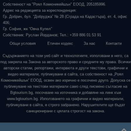
Собственост на "Роял Комюникейшън" ЕООД, 205185996.
Адрес на редакцията за кореспонденция:
Гр. Добрич, бул. “Добруджа” № 28 (Сграда на Кадастъра), ет. 4, офис
406;
Гр. София, жк “Овча Купел”
Собственик: Руслан Йорданов; Тел.: +359 886 01 53 91
Общи условия
Етичен кодекс
За нас
Контакти
Съдържанието на този уеб сайт и технологиите, използвани в него, са
под закрила на Закона за авторското право и сродните му права. Всички
авторски статии, репортажи, интервюта и други текстови, графични и
видео материали, публикувани в сайта, са собственост на „Роял
Комюникейшън“ ЕООД, освен ако изрично е посочено друго. Допуска се
публикуване на текстови материали само след писмено съгласие на
Bgtourism.bg, посочване на източника и добавяне на линк към
www.bgtourism.bg. Използването на графични и видео материали,
публикувани в сайта, е строго забранено. Нарушителите ще бъдат
санкционирани с цялата строгост на закона.