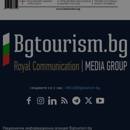
даден сайт
използва з
изчисляван
данни за
посетители
сесии и
кампании 
отчетите з
анализ на
сайтовете.
свържете се с нас:
office@bgtourism.bg
Национална информационна агенция Bgtourism.bg