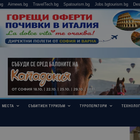
bg
Airnews.bg
TravelTech.bg
Spatourism.bg
Jobs.bgtourism.bg
Des
МЕСТА
СЪБИТИЕН ТУРИЗЪМ
ТУРОПЕРАТОРИ
ТЕХНОЛО