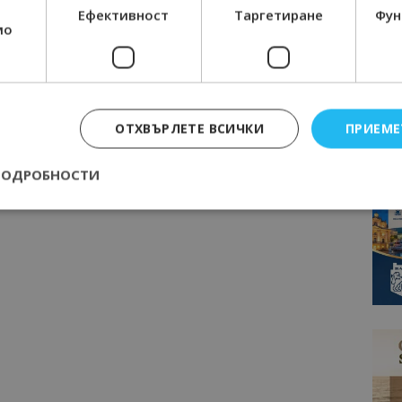
Ефективност
Таргетиране
Фун
мо
ОТХВЪРЛЕТЕ ВСИЧКИ
ПРИЕМЕ
ПОДРОБНОСТИ
Строго необходимо
Ефективност
Таргетиране
Функционалност
е бисквитки позволяват основната функционалност на уебсайта, като потребит
нта. Уебсайтът не може да се използва правилно без строго необходими бискви
Доставчик
/
Валиден
Описание
Домейн
до
epted
lisandraramos.com
7 дни
Тази бисквитка се използва, за да зап
bgtourism.bg
на потребителя за използването на бис