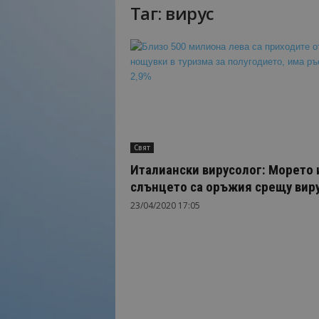
Таг: вирус
Н
а
й
-
в
а
ж
н
о
Свят
т
о
Италиански вирусолог: Морето 
о
слънцето са оръжия срещу вир
т
23/04/2020 17:05
т
у
р
и
з
м
а
!