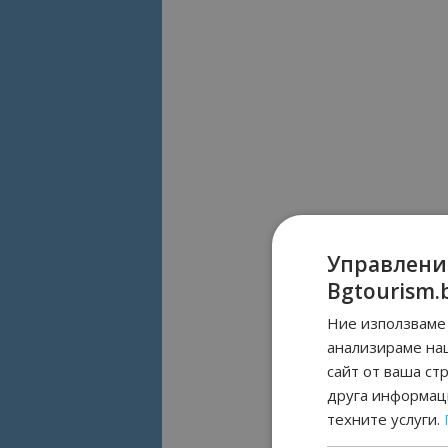
Управлени
Bgtourism.
Ние използваме 
анализираме на
сайт от ваша ст
друга информаци
техните услуги.