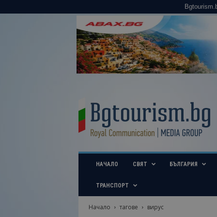
Bgtourism.
B
g
t
o
u
r
i
НАЧАЛО
СВЯТ
БЪЛГАРИЯ
s
m
.
ТРАНСПОРТ
b
g
Начало
тагове
вирус
–