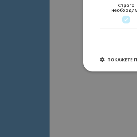
Строго
необходи
ПОКАЖЕТЕ 
Строго необходимит
управление на акау
Име
cookie_notice_acc