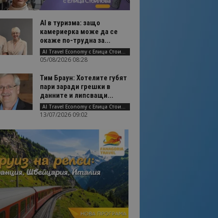
AI в туризма: защо
камериерка може да се
окаже по-трудна за...
AI Travel Economy с Елица Стоилова
05/08/2026 08:28
Тим Браун: Хотелите губят
пари заради грешки в
данните и липсващи...
AI Travel Economy с Елица Стоилова
13/07/2026 09:02