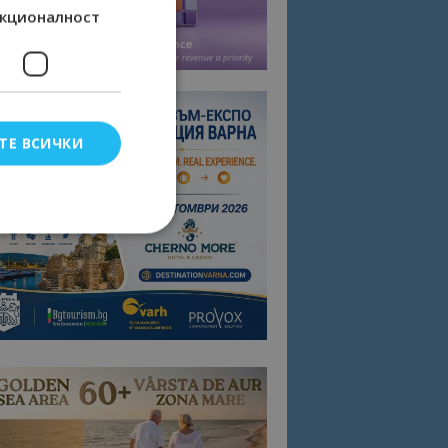
кционалност
ТЕ ВСИЧКИ
елско влизане и
тки.
омните съгласието
квитки на сайта.