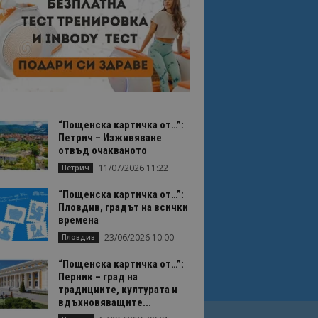
“Пощенска картичка от…”:
Петрич – Изживяване
отвъд очакваното
11/07/2026 11:22
Петрич
“Пощенска картичка от…”:
Пловдив, градът на всички
времена
23/06/2026 10:00
Пловдив
“Пощенска картичка от…”:
Перник – град на
традициите, културата и
вдъхновяващите...