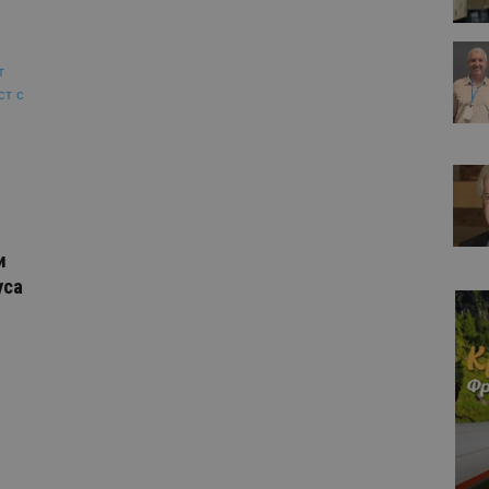
и
уса