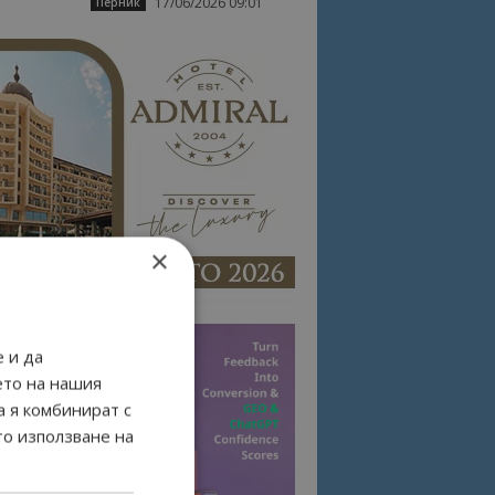
17/06/2026 09:01
Перник
×
 и да
ето на нашия
а я комбинират с
то използване на