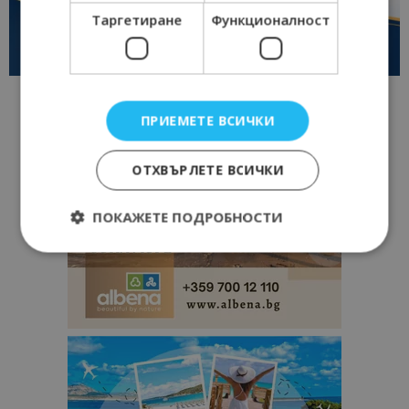
Таргетиране
Функционалност
ПРИЕМЕТЕ ВСИЧКИ
ОТХВЪРЛЕТЕ ВСИЧКИ
ПОКАЖЕТЕ ПОДРОБНОСТИ
Строго необходимо
Ефективност
Таргетиране
Функционалност
Строго необходимите бисквитки позволяват
основната функционалност на уебсайта, като
потребителско влизане и управление на
акаунта. Уебсайтът не може да се използва
правилно без строго необходими бисквитки.