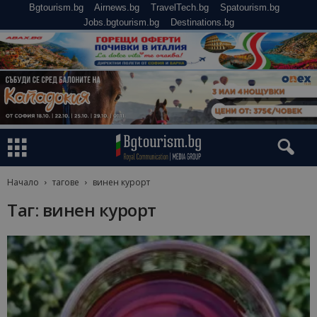
Bgtourism.bg
Airnews.bg
TravelTech.bg
Spatourism.bg
Jobs.bgtourism.bg
Destinations.bg
Начало
тагове
винен курорт
Таг: винен курорт