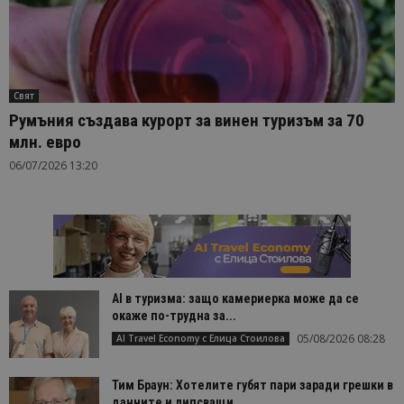
Свят
Румъния създава курорт за винен туризъм за 70
млн. евро
06/07/2026 13:20
AI в туризма: защо камериерка може да се
окаже по-трудна за...
05/08/2026 08:28
AI Travel Economy с Елица Стоилова
Тим Браун: Хотелите губят пари заради грешки в
данните и липсващи...