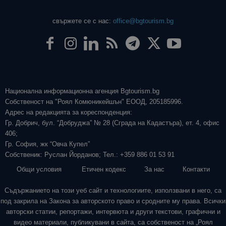
свържете се с нас:
office@bgtourism.bg
Национална информационна агенция Bgtourism.bg
Собственост на "Роял Комюникейшън" ЕООД, 205185996.
Адрес на редакцията за кореспонденция:
Гр. Добрич, бул. “Добруджа” № 28 (Сграда на Кадастъра), ет. 4, офис
406;
Гр. София, жк “Овча Купел”
Собственик: Руслан Йорданов; Тел.: +359 886 01 53 91
Общи условия
Етичен кодекс
За нас
Контакти
Съдържанието на този уеб сайт и технологиите, използвани в него, са
под закрила на Закона за авторското право и сродните му права. Всички
авторски статии, репортажи, интервюта и други текстови, графични и
видео материали, публикувани в сайта, са собственост на „Роял