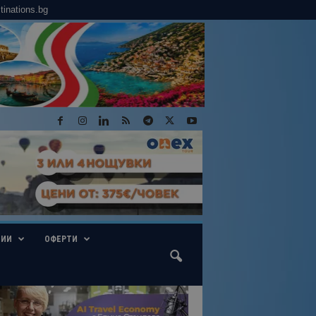
tinations.bg
ГИИ
ОФЕРТИ