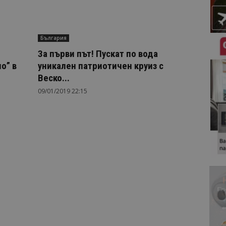
България
За първи път! Пускат по вода
о” в
уникален патриотичен круиз с
Веско...
09/01/2019 22:15