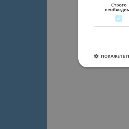
Строго
необходи
ПОКАЖЕТЕ 
Строго необходимит
управление на акау
Име
cookie_notice_acc