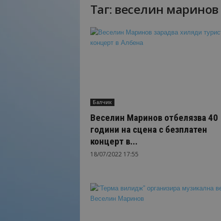
Таг: веселин маринов
Н
а
й
-
в
а
ж
н
о
Балчик
т
о
Веселин Маринов отбелязва 40
о
години на сцена с безплатен
т
концерт в...
т
18/07/2022 17:55
у
р
и
з
м
а
!