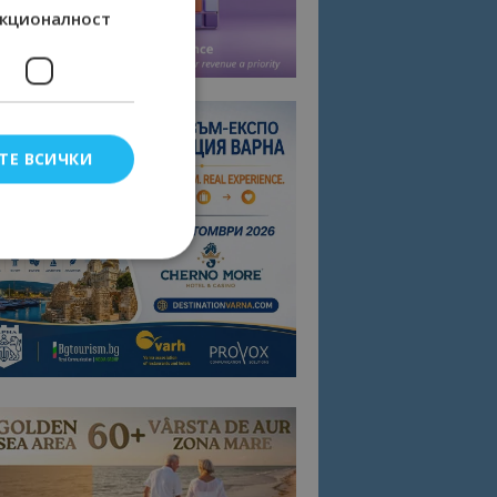
кционалност
ТЕ ВСИЧКИ
елско влизане и
тки.
омните съгласието
квитки на сайта.