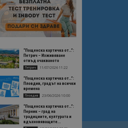
“Пощенска картичка от…”:
Петрич – Изживяване
отвъд очакваното
11/07/2026 11:22
Петрич
“Пощенска картичка от…”:
Пловдив, градът на всички
времена
23/06/2026 10:00
Пловдив
“Пощенска картичка от…”:
Перник – град на
традициите, културата и
вдъхновяващите...