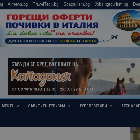
bg
Airnews.bg
TravelTech.bg
Spatourism.bg
Jobs.bgtourism.bg
Des
МЕСТА
СЪБИТИЕН ТУРИЗЪМ
ТУРОПЕРАТОРИ
ТЕХНОЛО