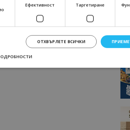
Ефективност
Таргетиране
Фун
мо
ОТХВЪРЛЕТЕ ВСИЧКИ
ПРИЕМЕ
ПОДРОБНОСТИ
Строго необходимо
Ефективност
Таргетиране
Функционалност
е бисквитки позволяват основната функционалност на уебсайта, като потребит
нта. Уебсайтът не може да се използва правилно без строго необходими бискви
Доставчик
/
Валиден
Описание
Домейн
до
epted
lisandraramos.com
7 дни
Тази бисквитка се използва, за да зап
bgtourism.bg
на потребителя за използването на бис