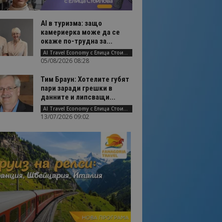
AI в туризма: защо
камериерка може да се
окаже по-трудна за...
AI Travel Economy с Елица Стоилова
05/08/2026 08:28
Тим Браун: Хотелите губят
пари заради грешки в
данните и липсващи...
AI Travel Economy с Елица Стоилова
13/07/2026 09:02