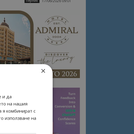
17/06/2026 09:01
Перник
×
 и да
ето на нашия
а я комбинират с
то използване на