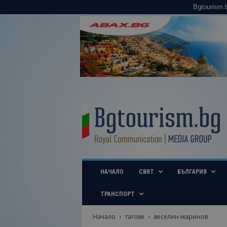
Bgtourism.
B
g
t
o
u
r
i
НАЧАЛО
СВЯТ
БЪЛГАРИЯ
s
m
.
ТРАНСПОРТ
b
g
Начало
тагове
веселин маринов
–