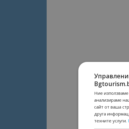
Управлени
Bgtourism.
Ние използваме 
анализираме на
сайт от ваша ст
друга информаци
техните услуги.