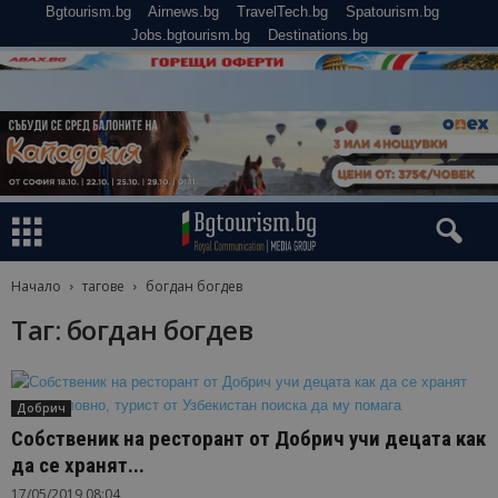
Bgtourism.bg
Airnews.bg
TravelTech.bg
Spatourism.bg
Jobs.bgtourism.bg
Destinations.bg
Начало
тагове
богдан богдев
Таг: богдан богдев
Добрич
Собственик на ресторант от Добрич учи децата как
да се хранят...
17/05/2019 08:04