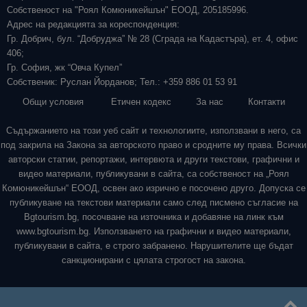
Собственост на "Роял Комюникейшън" ЕООД, 205185996.
Адрес на редакцията за кореспонденция:
Гр. Добрич, бул. “Добруджа” № 28 (Сграда на Кадастъра), ет. 4, офис
406;
Гр. София, жк “Овча Купел”
Собственик: Руслан Йорданов; Тел.: +359 886 01 53 91
Общи условия
Етичен кодекс
За нас
Контакти
Съдържанието на този уеб сайт и технологиите, използвани в него, са
под закрила на Закона за авторското право и сродните му права. Всички
авторски статии, репортажи, интервюта и други текстови, графични и
видео материали, публикувани в сайта, са собственост на „Роял
Комюникейшън“ ЕООД, освен ако изрично е посочено друго. Допуска се
публикуване на текстови материали само след писмено съгласие на
Bgtourism.bg, посочване на източника и добавяне на линк към
www.bgtourism.bg. Използването на графични и видео материали,
публикувани в сайта, е строго забранено. Нарушителите ще бъдат
санкционирани с цялата строгост на закона.