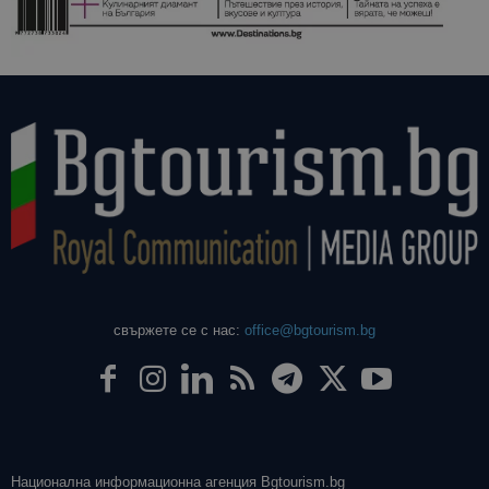
даден сайт
използва з
изчисляван
данни за
посетители
сесии и
кампании 
отчетите з
анализ на
сайтовете.
свържете се с нас:
office@bgtourism.bg
Национална информационна агенция Bgtourism.bg