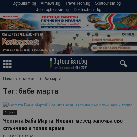
Bgtourism.bg
Airnews.bg
TravelTech.bg
Spatourism.bg
Jobs.bgtourism.bg
Destinations.bg
Начало
тагове
баба марта
Таг: баба марта
София
Честита Баба Марта! Новият месец започва със
слънчево и топло време
01/03/2019 06:32