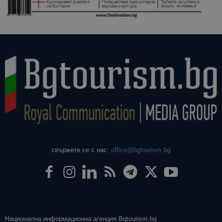
даден сайт
използва з
изчисляван
данни за
посетители
сесии и
кампании 
отчетите з
анализ на
сайтовете.
свържете се с нас:
office@bgtourism.bg
Национална информационна агенция Bgtourism.bg