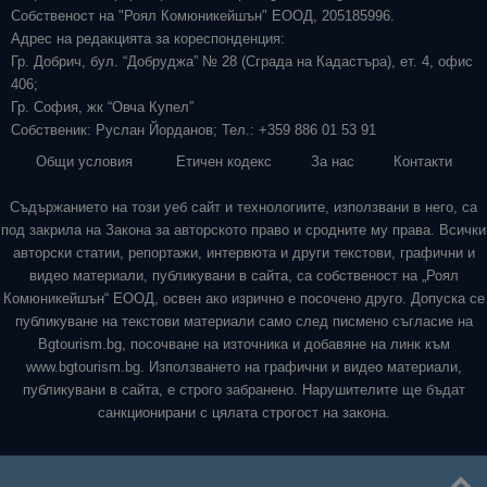
Собственост на "Роял Комюникейшън" ЕООД, 205185996.
Адрес на редакцията за кореспонденция:
Гр. Добрич, бул. “Добруджа” № 28 (Сграда на Кадастъра), ет. 4, офис
406;
Гр. София, жк “Овча Купел”
Собственик: Руслан Йорданов; Тел.: +359 886 01 53 91
Общи условия
Етичен кодекс
За нас
Контакти
Съдържанието на този уеб сайт и технологиите, използвани в него, са
под закрила на Закона за авторското право и сродните му права. Всички
авторски статии, репортажи, интервюта и други текстови, графични и
видео материали, публикувани в сайта, са собственост на „Роял
Комюникейшън“ ЕООД, освен ако изрично е посочено друго. Допуска се
публикуване на текстови материали само след писмено съгласие на
Bgtourism.bg, посочване на източника и добавяне на линк към
www.bgtourism.bg. Използването на графични и видео материали,
публикувани в сайта, е строго забранено. Нарушителите ще бъдат
санкционирани с цялата строгост на закона.