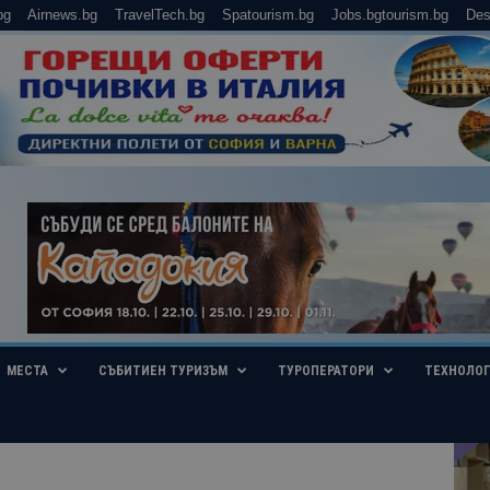
bg
Airnews.bg
TravelTech.bg
Spatourism.bg
Jobs.bgtourism.bg
Des
МЕСТА
СЪБИТИЕН ТУРИЗЪМ
ТУРОПЕРАТОРИ
ТЕХНОЛО