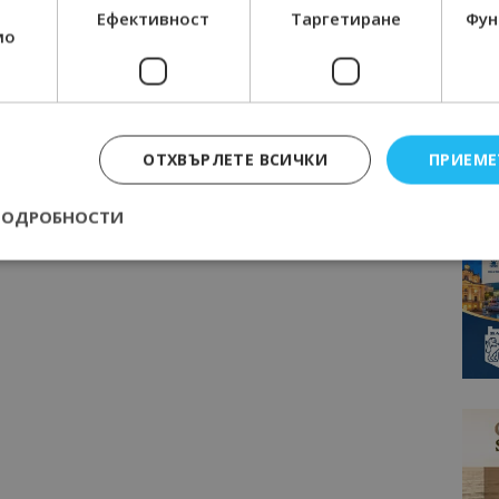
Ефективност
Таргетиране
Фун
мо
ОТХВЪРЛЕТЕ ВСИЧКИ
ПРИЕМЕ
ПОДРОБНОСТИ
Строго необходимо
Ефективност
Таргетиране
Функционалност
е бисквитки позволяват основната функционалност на уебсайта, като потребит
нта. Уебсайтът не може да се използва правилно без строго необходими бискви
Доставчик
/
Валиден
Описание
Домейн
до
epted
lisandraramos.com
7 дни
Тази бисквитка се използва, за да зап
bgtourism.bg
на потребителя за използването на бис