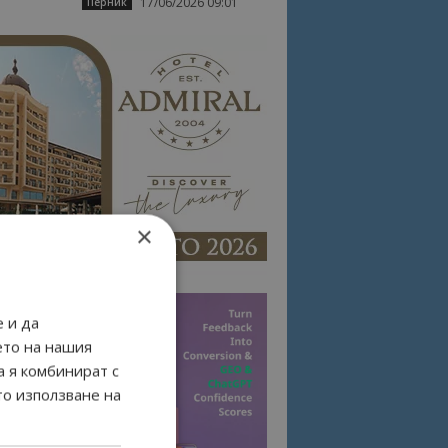
17/06/2026 09:01
Перник
×
 и да
ето на нашия
а я комбинират с
то използване на