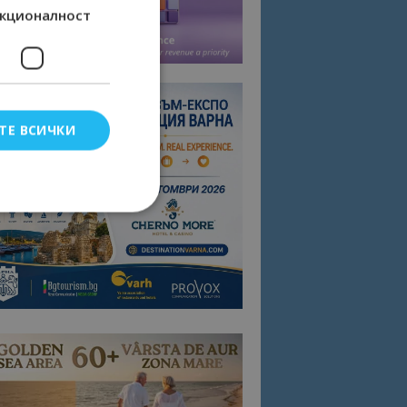
кционалност
ТЕ ВСИЧКИ
елско влизане и
тки.
омните съгласието
квитки на сайта.