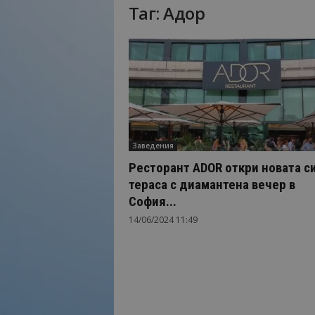
Таг: Адор
Н
а
й
-
в
а
ж
н
о
Заведения
т
о
Ресторант ADOR откри новата с
о
тераса с диамантена вечер в
т
София...
т
14/06/2024 11:49
у
р
и
з
м
а
!