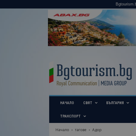
Bgtourism.
B
g
t
o
u
r
i
НАЧАЛО
СВЯТ
БЪЛГАРИЯ
s
m
.
ТРАНСПОРТ
b
g
Начало
тагове
Адор
–