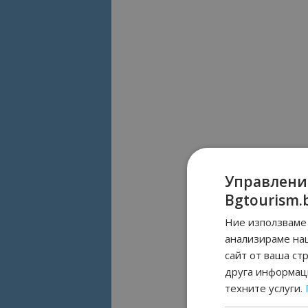
Управлени
Bgtourism.
Ние използваме 
анализираме на
сайт от ваша ст
друга информаци
техните услуги.