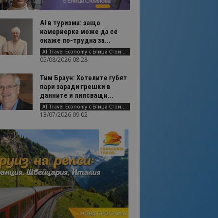
AI в туризма: защо
камериерка може да се
окаже по-трудна за...
AI Travel Economy с Елица Стоилова
05/08/2026 08:28
Тим Браун: Хотелите губят
пари заради грешки в
данните и липсващи...
AI Travel Economy с Елица Стоилова
13/07/2026 09:02