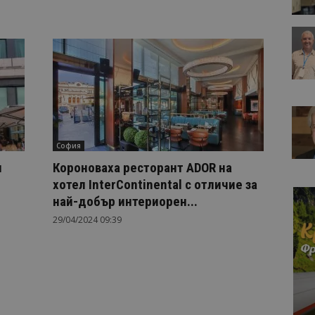
София
и
Короноваха ресторант ADOR на
хотел InterContinental с отличие за
най-добър интериорен...
29/04/2024 09:39