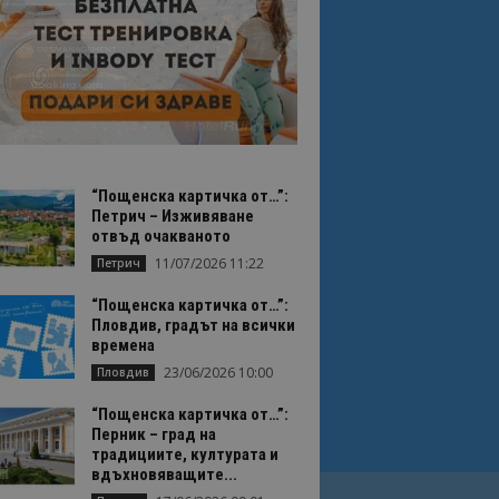
“Пощенска картичка от…”:
Петрич – Изживяване
отвъд очакваното
11/07/2026 11:22
Петрич
“Пощенска картичка от…”:
Пловдив, градът на всички
времена
23/06/2026 10:00
Пловдив
“Пощенска картичка от…”:
Перник – град на
традициите, културата и
вдъхновяващите...