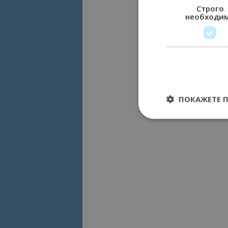
Строго
необходи
ПОКАЖЕТЕ 
Строго необходимит
управление на акау
Име
cookie_notice_acc