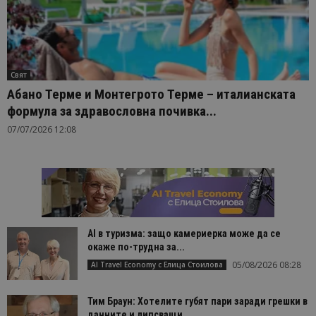
Свят
Абано Терме и Монтегрото Терме – италианската
формула за здравословна почивка...
07/07/2026 12:08
AI в туризма: защо камериерка може да се
окаже по-трудна за...
05/08/2026 08:28
AI Travel Economy с Елица Стоилова
Тим Браун: Хотелите губят пари заради грешки в
данните и липсващи...