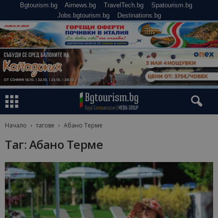
Bgtourism.bg
Airnews.bg
TravelTech.bg
Spatourism.bg
Jobs.bgtourism.bg
Destinations.bg
Начало
тагове
Абано Терме
Таг: Абано Терме