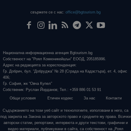
свържете се с нас:
office@bgtourism.bg
Национална информационна агенция Bgtourism.bg
Собственост на "Роял Комюникейшън" ЕООД, 205185996.
Адрес на редакцията за кореспонденция:
Гр. Добрич, бул. “Добруджа” № 28 (Сграда на Кадастъра), ет. 4, офис
406;
Гр. София, жк “Овча Купел”
Собственик: Руслан Йорданов; Тел.: +359 886 01 53 91
Общи условия
Етичен кодекс
За нас
Контакти
Съдържанието на този уеб сайт и технологиите, използвани в него, са
под закрила на Закона за авторското право и сродните му права. Всички
авторски статии, репортажи, интервюта и други текстови, графични и
видео материали, публикувани в сайта, са собственост на „Роял