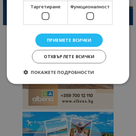
Таргетиране
Функционалност
ПРИЕМЕТЕ ВСИЧКИ
ОТХВЪРЛЕТЕ ВСИЧКИ
ПОКАЖЕТЕ ПОДРОБНОСТИ
Строго необходимо
Ефективност
Таргетиране
Функционалност
Строго необходимите бисквитки позволяват
основната функционалност на уебсайта, като
потребителско влизане и управление на
акаунта. Уебсайтът не може да се използва
правилно без строго необходими бисквитки.