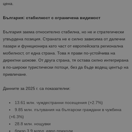
цена.
България: стабилност с ограничена видимост
България заема относително стабилна, но не и стратегически
утвърдена позиция. Страната не е силно зависима от далечни
пазари и функционира като част от европейската регионална
мобилност, от една страна. Това я прави по-устойчива на
директни шокове. От друга страна, тя остава силно интегрирана
в по-широки туристически потоци, без да бъде водещ център на
привличане.
Данните за 2025 г. са показателни:
13.61 млн. чуждестранни посещения (+2.7%)
9.85 млн. пътувания на български граждани в чужбина
(+6.3%)
28.8 млн. нощувки
близо 3.9 млрд. евро приходи