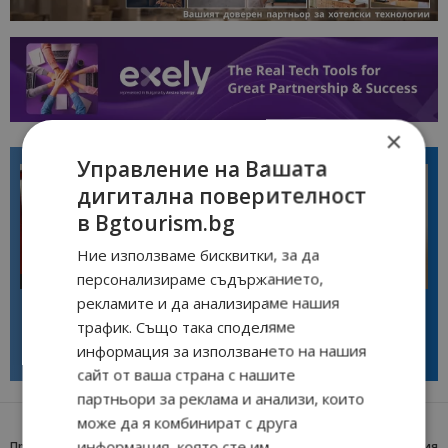
×
Управление на Вашата
дигитална поверителност
в Bgtourism.bg
Ние използваме бисквитки, за да
персонализираме съдържанието,
Интервю
Интервю
рекламите и да анализираме нашия
Галина Декова: Перник има
Анселмо Капороси: България
потенциал за културна
може да съчетае автентичния
трафик. Също така споделяме
дестинация
туризъм с технологиите на
информация за използването на нашия
бъдещето
сайт от ваша страна с нашите
партньори за реклама и анализи, които
може да я комбинират с друга
информация, която сте им
Предишна статия
Следваща статия