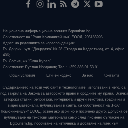
Национална информационна агенция Bgtourism.bg
Собственост на "Роял Комюникейшън" ЕООД, 205185996.
Адрес на редакцията за кореспонденция:
Гр. Добрич, бул. “Добруджа” № 28 (Сграда на Кадастъра), ет. 4, офис
406;
Гр. София, жк “Овча Купел”
Собственик: Руслан Йорданов; Тел.: +359 886 01 53 91
Общи условия
Етичен кодекс
За нас
Контакти
Съдържанието на този уеб сайт и технологиите, използвани в него, са
под закрила на Закона за авторското право и сродните му права. Всички
авторски статии, репортажи, интервюта и други текстови, графични и
видео материали, публикувани в сайта, са собственост на „Роял
Комюникейшън“ ЕООД, освен ако изрично е посочено друго. Допуска се
публикуване на текстови материали само след писмено съгласие на
Bgtourism.bg, посочване на източника и добавяне на линк към