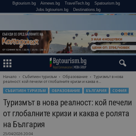
Bgtourism.bg
Airnews.bg
TravelTech.bg
Spatourism.bg
Jobs.bgtourism.bg
Destinations.bg
Начало
Събитиен туризъм
Образование
Туризмът в нова
реалност: кой печели от глобалните кризи и каква е...
СЪБИТИЕН ТУРИЗЪМ
ОБРАЗОВАНИЕ
БЪЛГАРИЯ
СОФИЯ
Туризмът в нова реалност: кой печели
от глобалните кризи и каква е ролята
на България
25/04/2026 20:04