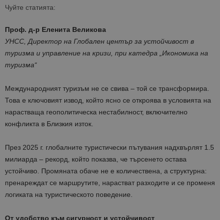
Чуйте статията:
Проф. д-р Еленита Великова
УНСС, Директор на Глобален център за устойчивост в
туризма и управление на кризи, при катедра „Икономика на
туризма“
Международният туризъм не се свива – той се трансформира.
Това е ключовият извод, който ясно се откроява в условията на
нарастваща геополитическа нестабилност, включително
конфликта в Близкия изток.
През 2025 г. глобалните туристически пътувания надхвърлят 1.5
милиарда – рекорд, който показва, че търсенето остава
устойчиво. Промяната обаче не е количествена, а структурна:
пренареждат се маршрутите, нарастват разходите и се променя
логиката на туристическото поведение.
От удобство към сигурност и устойчивост