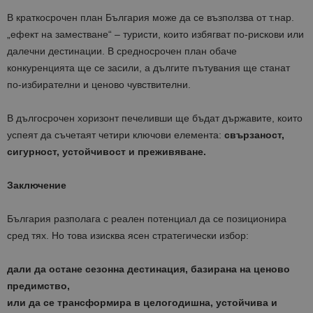
В краткосрочен план България може да се възползва от т.нар.
„ефект на заместване“ – туристи, които избягват по-рискови или
далечни дестинации. В средносрочен план обаче
конкуренцията ще се засили, а дългите пътувания ще станат
по-избирателни и ценово чувствителни.
В дългосрочен хоризонт печеливши ще бъдат държавите, които
успеят да съчетаят четири ключови елемента:
свързаност,
сигурност, устойчивост и преживяване.
Заключение
България разполага с реален потенциал да се позиционира
сред тях. Но това изисква ясен стратегически избор:
дали да остане сезонна дестинация, базирана на ценово
предимство,
или да се трансформира в целогодишна, устойчива и