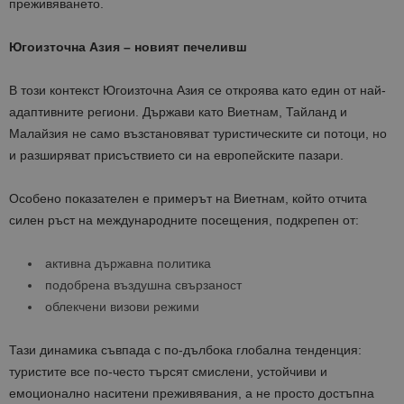
преживяването.
Югоизточна Азия – новият печеливш
В този контекст Югоизточна Азия се откроява като един от най-
адаптивните региони. Държави като Виетнам, Тайланд и
Малайзия не само възстановяват туристическите си потоци, но
и разширяват присъствието си на европейските пазари.
Особено показателен е примерът на Виетнам, който отчита
силен ръст на международните посещения, подкрепен от:
активна държавна политика
подобрена въздушна свързаност
облекчени визови режими
Тази динамика съвпада с по-дълбока глобална тенденция:
туристите все по-често търсят смислени, устойчиви и
емоционално наситени преживявания, а не просто достъпна