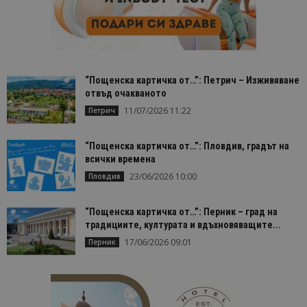
първи път
завръщащ 
посетител.
_ga_B09EBBY8PY
.bgtourism.bg
1 година
Тази бискв
1 месец
се използв
Google Anal
за запазва
“Пощенска картичка от…”: Петрич – Изживяване
състояние
отвъд очакваното
сесията.
11/07/2026 11:22
Петрич
_ga_WXPDN4HSCV
.bgtourism.bg
1 година
Тази бискв
1 месец
се използв
Google Anal
за запазва
“Пощенска картичка от…”: Пловдив, градът на
състояние
всички времена
сесията.
23/06/2026 10:00
Пловдив
_ga_FK650GXHRZ
.bgtourism.bg
1 година
Тази бискв
1 месец
се използв
Google Anal
за запазва
“Пощенска картичка от…”: Перник – град на
състояние
традициите, културата и вдъхновяващите...
сесията.
17/06/2026 09:01
Перник
_ga
1 година
Името на т
Google LLC
1 месец
бисквитка 
.bgtourism.bg
свързано с
Google
Universal
Analytics -