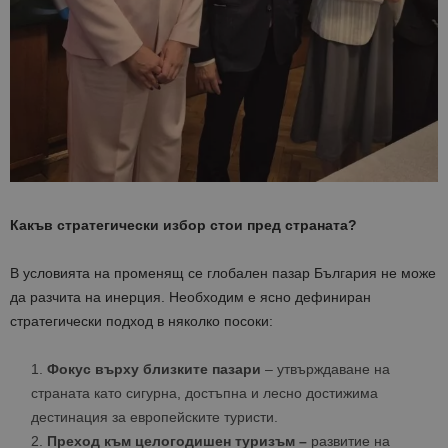
Какъв стратегически избор стои пред страната?
В условията на променящ се глобален пазар България не може
да разчита на инерция. Необходим е ясно дефиниран
стратегически подход в няколко посоки:
Фокус върху близките пазари
– утвърждаване на
страната като сигурна, достъпна и лесно достижима
дестинация за европейските туристи.
Преход към целогодишен туризъм –
развитие на