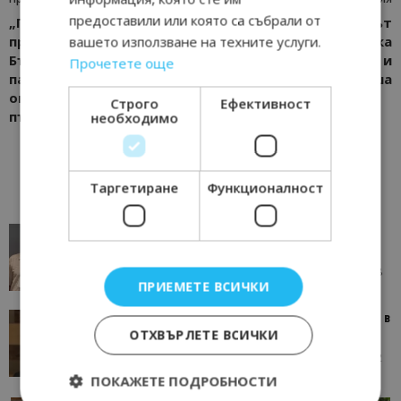
предоставили или която са събрали от
„Премио Травел“
Explora Journeys: луксът
вашето използване на техните услуги.
празнува 10 години в
на океана с швейцарска
България със стилно
прецизност и
Прочетете още
парти и обещание за
италианска душа
още вълнуващи
Строго
Ефективност
пътувания
необходимо
Таргетиране
Функционалност
AI в туризма: защо камериерка може да се
окаже по-трудна за...
05/08/2026 08:28
AI Travel Economy с Елица Стоилова
ПРИЕМЕТЕ ВСИЧКИ
Тим Браун: Хотелите губят пари заради грешки в
ОТХВЪРЛЕТЕ ВСИЧКИ
данните и липсващи...
13/07/2026 09:02
AI Travel Economy с Елица Стоилова
ПОКАЖЕТЕ ПОДРОБНОСТИ