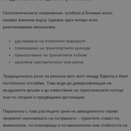
Геополитическите напрежения, особено в Близкия изток,
оказват влияние върху туризма чрез четири ясно
разпознаваеми механизма:
удължаване на полетните маршрути
повишаване на транспортните разходи
пренасочване на транзитните хъбове
засилена чувствителност към риска
Традиционната роля на региона като мост между Европа и Азия
постепенно отслабва. Това води до диверсификация на
въздушните връзки и до изместване на туристическите потоци
към по-сигурни и предвидими дестинации.
Паралелно с това растящите цени на авиационното гориво
променят икономиката на пътуването – туристите стават по-
внимателни, по-планиращи и по-взискателни към стойността на