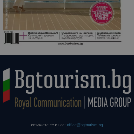
свържете се с нас:
office@bgtourism.bg