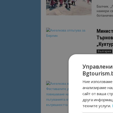
Балчик. „
намери св
ботаничес
Минист
Търнов
„Култу
България
Велико Т
открие в
Управлени
„Културен
Bgtourism.
Ние използваме 
Ангелк
анализираме на
за пов
сайт от ваша ст
вътреш
друга информаци
1
Култура
техните услуги.
Подобни с