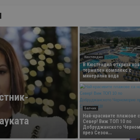
М
Кюстендил
В Кюстендил откриха нов
термален комплекс с
минерална вода
е
стник-
Балчик
Най-красивите плажове с
ауката
Север! Виж ТОП 10 по
Добруджанското Черном
през Сезон...