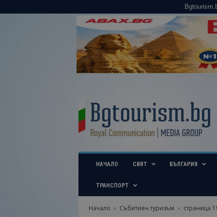
Bgtourism.
B
g
t
o
u
r
i
НАЧАЛО
СВЯТ
БЪЛГАРИЯ
s
m
.
ТРАНСПОРТ
b
g
Начало
Събитиен туризъм
страница 1
–