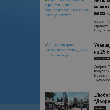
Ангелк
малкит
09
София
София. "Ц
страната 
Сред акце
Учениц
на 25 
Градски т
Добрич. 
популяриз
Възпитан
Трифонова
„Любор
“Дворе
1
Балчик