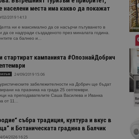
ова: Вътрешният туризъм е приоритет,
е населени места има какво да покажат
/02/2019 14:13
елта ни е максимално да се насърчи пътуването в
и да се надгради създаденото през миналата година.
нтите са балнео и...
и стартират кампанията #ОпознайДобрич
септември
24/09/2019 15:06
уризъм
Туристическите забележителности на Добрич ще бъдат
ирани на празника на града 25 септември.
ици на преподавателите Саша Василева и Иванка
 от 11...
одие“ събра традиция, култура и вкус в
ца” и Ботаническата градина в Балчик
4/04/2026 16:25