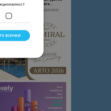
кционалност
вдъхновяващите...
17/06/2026 09:01
Перник
ТЕ ВСИЧКИ
елско влизане и
тки.
омните съгласието
квитки на сайта.