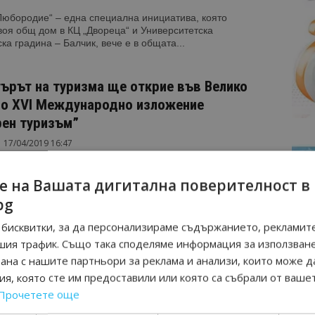
Любородие“ – една специална инициатива, която
оя общ дом в КЦ „Двореца“ и Университетска
ка градина – Балчик, вече е в общата...
ърът на туризма ще открие във Велико
о XVI Международно изложение
рен туризъм”
17/04/2019 16:47
ърново. Министърът на туризма Николина Ангелкова ще
ъв Велико Търново XVI Международно изложение
е на Вашата дигитална поверителност в
 туризъм". Откриването на форума е на 18 април...
bg
бисквитки, за да персонализираме съдържанието, рекламите
ова в Кърджали: Фестивалите допринасят
шия трафик. Също така споделяме информация за използван
ишаване на интереса към пътуванията във
рана с нашите партньори за реклама и анализи, които може д
ността на...
я, която сте им предоставили или която са събрали от ваше
5/09/2018 21:13
Прочетете още
ъбития съхраняват културата и традициите на