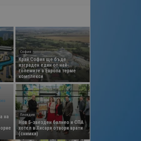
София
Край София ще бъде
изграден един от най-
големите в Европа терме
комплекси
Пловдив
а на
Нов 5-звезден балнео и СПА
орие
хотел в Хисаря отвори врати
(снимки)