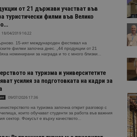
дукции от 21 държави участват във
за туристически филми във Велико
...
18/04/2019 16:22
ърново. 15-ият международен фестивал на
ските филми започна днес. „44 продукции от 21
яха номинирани за награда и то с много близки...
ерството на туризма и университетите
яват усилия за подготовката на кадри за
а
09/07/2026 17:36
ие
нистерството на туризма започна открит разговор с
чилища, които обучават студенти за работа във важния
ия сектор. Фокусът е върху качеството...