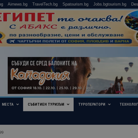
bg
Airnews.bg
TravelTech.bg
Spatourism.bg
Jobs.bgtourism.bg
Des
МЕСТА
СЪБИТИЕН ТУРИЗЪМ
ТУРОПЕРАТОРИ
ТЕХНОЛО
99