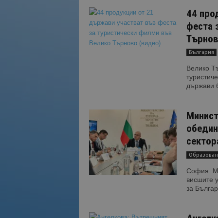
44 про
феста 
Търново
България
Велико Т
туристиче
държави б
Минист
обедин
сектор
Образован
София. Ми
висшите у
за Българ