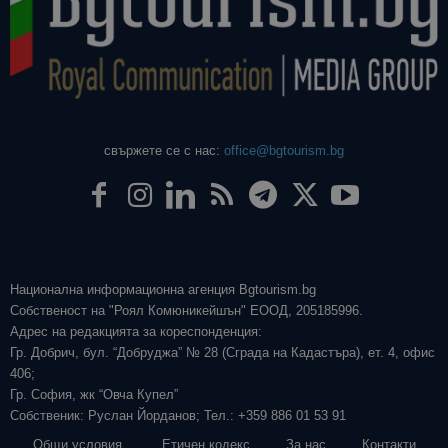
свържете се с нас:
office@bgtourism.bg
Национална информационна агенция Bgtourism.bg
Собственост на "Роял Комюникейшън" ЕООД, 205185996.
Адрес на редакцията за кореспонденция:
Гр. Добрич, бул. “Добруджа” № 28 (Сграда на Кадастъра), ет. 4, офис
406;
Гр. София, жк “Овча Купел”
Собственик: Руслан Йорданов; Тел.: +359 886 01 53 91
Общи условия
Етичен кодекс
За нас
Контакти