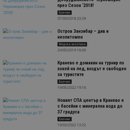
през Сезон ‘2018!
Балчик
07/09/2018 23:39
Остров Занзибар – див и
неопитомен
Морска екзотика
20/05/2019 18:00
Кранево е домакин на турнир по
хокей на лед, входът е свободен
за туристите
Балчик
19/05/2022 19:16
Новият СПА център в Кранево е
с басейни с минерална вода до
37 градуса
Балчик
10/03/2022 13:22