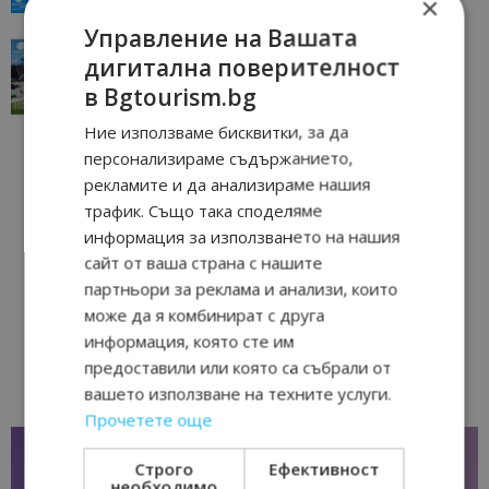
×
Управление на Вашата
“Пощенска картичка от…”: Перник – град на
дигитална поверителност
традициите, културата и вдъхновяващите...
в Bgtourism.bg
17/06/2026 09:01
Перник
Ние използваме бисквитки, за да
персонализираме съдържанието,
рекламите и да анализираме нашия
трафик. Също така споделяме
информация за използването на нашия
сайт от ваша страна с нашите
партньори за реклама и анализи, които
може да я комбинират с друга
информация, която сте им
предоставили или която са събрали от
вашето използване на техните услуги.
Прочетете още
Строго
Ефективност
необходимо