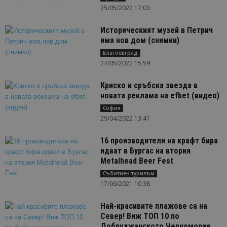
25/05/2022 17:03
Историческият музей в Петрич
има нов дом (снимки)
Благоевград
27/05/2022 15:59
Криско и сръбска звезда в
новата реклама на efbet (видео)
София
29/04/2022 13:41
16 производители на крафт бира
идват в Бургас на втория
Metalhead Beer Fest
Събитиен туризъм
17/06/2021 10:38
Най-красивите плажове са на
Север! Виж ТОП 10 по
Добруджанското Черноморие