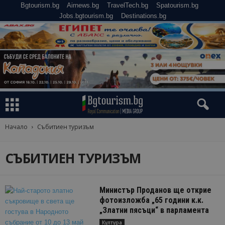
Bgtourism.bg
Airnews.bg
TravelTech.bg
Spatourism.bg
Jobs.bgtourism.bg
Destinations.bg
Начало
Събитиен туризъм
СЪБИТИЕН ТУРИЗЪМ
Министър Проданов ще открие
фотоизложба „65 години к.к.
„Златни пясъци“ в парламента
Култура