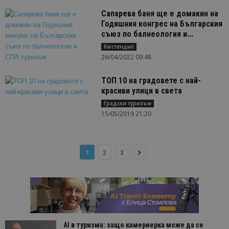
Сапарева баня ще е домакин на
Годишния конгрес на Българския
съюз по балнеология и...
Кюстендил
26/04/2022 09:48
ТОП 10 на градовете с най-
красиви улици в света
Градски туризъм
15/05/2019 21:20
1
2
3
AI в туризма: защо камериерка може да се