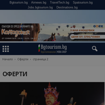
Bgtourism.bg
Airnews.bg
TravelTech.bg
Spatourism.bg
Jobs.bgtourism.bg
Destinations.bg
Начало
Оферти
страница 2
ОФЕРТИ