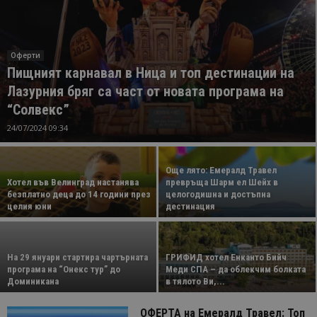
Оферти
Пищният карнавал в Ница и топ дестинации на
Лазурния бряг са част от новата програма на
“Солвекс”
24/07/2024 09:34
Още лято: Емералд Травел
Хотел във Велинград настанява
превръща Шарм ел Шейх в
безплатно деца до 14 години през
целогодишна и достъпна
целия юни
дестинация
На 29 януари стартира чартърната
ГРИФИД хотел Енканто Бийч
програма на “Онекс тур” до
Меди СПА – да облекчим болката
Доминикана
в тялото Ви,...
ОФЕРТА на Емералд Травел: Топ