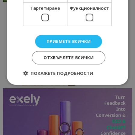
Таргетиране
Функционалност
ПРИЕМЕТЕ ВСИЧКИ
ОТХВЪРЛЕТЕ ВСИЧКИ
ПОКАЖЕТЕ ПОДРОБНОСТИ
Строго необходимо
Ефективност
Таргетиране
Функционалност
Строго необходимите бисквитки позволяват
основната функционалност на уебсайта, като
потребителско влизане и управление на
акаунта. Уебсайтът не може да се използва