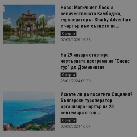
Ново: Магичният Лаос и
величествената Камбоджа,
туроператорът Sharky Adventure
с чартър към сърцето на...
Оферти
07/05/2026 16:28
На 29 януари стартира
чартърната програма на “Онекс
тур” до Доминикана
Оферти
25/01/2024 09:29
Искате ли да посетите Сицилия?
Български туроператор
организира чартър на 23
септември с топ...
Оферти
02/08/2024 16:07