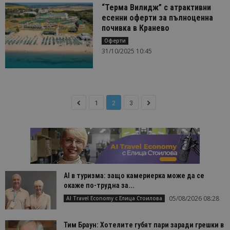
“Терма Вилидж” с атрактивни
есенни оферти за пълноценна
почивка в Кранево
Оферти
31/10/2025 10:45
1
2
3
AI в туризма: защо камериерка може да се
окаже по-трудна за...
05/08/2026 08:28
AI Travel Economy с Елица Стоилова
Тим Браун: Хотелите губят пари заради грешки в