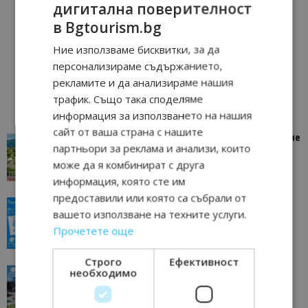
дигитална поверителност
в Bgtourism.bg
Ние използваме бисквитки, за да
персонализираме съдържанието,
рекламите и да анализираме нашия
трафик. Също така споделяме
информация за използването на нашия
сайт от ваша страна с нашите
“Пощенска картичка от…”: Петрич – Изживяване
партньори за реклама и анализи, които
отвъд очакваното
може да я комбинират с друга
11/07/2026 11:22
Петрич
информация, която сте им
предоставили или която са събрали от
“Пощенска картичка от…”: Пловдив, градът на
вашето използване на техните услуги.
всички времена
Прочетете още
23/06/2026 10:00
Пловдив
Строго
Ефективност
“Пощенска картичка от…”: Перник – град на
необходимо
традициите, културата и вдъхновяващите...
17/06/2026 09:01
Перник