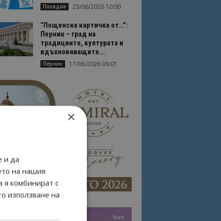
23/06/2026 10:00
Пловдив
“Пощенска картичка от…”:
Перник – град на
традициите, културата и
вдъхновяващите...
17/06/2026 09:01
Перник
×
 и да
ето на нашия
а я комбинират с
то използване на