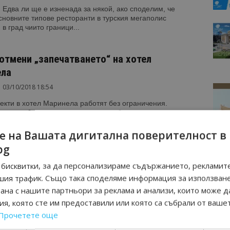
 Едва ли ще е изненада за някой, ако споделим, че
сновните типове ресторанти в турския мегаполис
 в град чиито граници...
отмени „запечатването“ на хотел
ла
03/10/2018 18:54
екти в хотел Маринела работят без ограничения.
оже да бъде резервиран, чрез глобалните и локални
 резервиране на хотелско настаняване, както...
е на Вашата дигитална поверителност в
bg
едлага офис с дъх на море – красиви
бисквитки, за да персонализираме съдържанието, рекламите
изгледи, залези и вкусна...
шия трафик. Също така споделяме информация за използван
/06/2021 13:38
рана с нашите партньори за реклама и анализи, които може д
лънчев бряг. Петзвездният хотел само за възрастни Riu
я, която сте им предоставили или която са събрали от ваше
nny Beach и прекрасния четиризвезден хотел за
Прочетете още
очивка Riu Helios Paradise ви предлагат тихо...