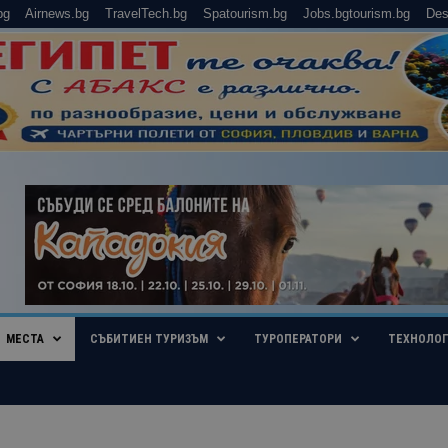
bg
Airnews.bg
TravelTech.bg
Spatourism.bg
Jobs.bgtourism.bg
Des
МЕСТА
СЪБИТИЕН ТУРИЗЪМ
ТУРОПЕРАТОРИ
ТЕХНОЛО