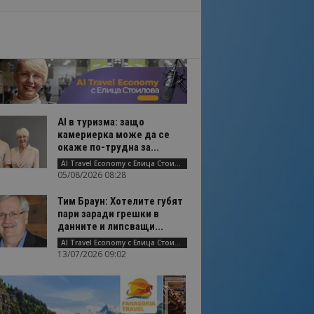
AI в туризма: защо
камериерка може да се
окаже по-трудна за...
AI Travel Economy с Елица Стоилова
05/08/2026 08:28
Тим Браун: Хотелите губят
пари заради грешки в
данните и липсващи...
AI Travel Economy с Елица Стоилова
13/07/2026 09:02