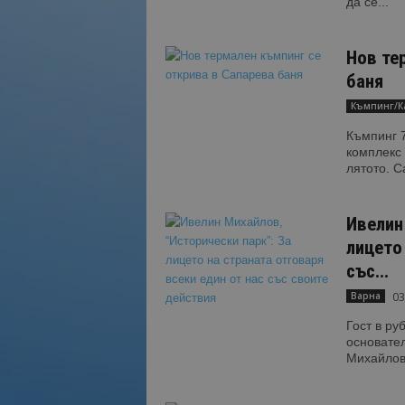
да се...
Нов те
баня
Къмпинг/К
Къмпинг 7
комплекс 
лятото. С
Ивелин
лицето
със...
03
Варна
Гост в ру
основател
Михайлов,