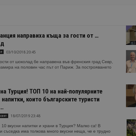
анция направиха къща за гости от …
ад
03/10/2018 20:45
не
ости от шоколад бе направена във френския град Севр,
намира на половин час път от Париж. За построяването
на Турция! ТОП 10 на най-популярните
 напитки, които българските туристи
..
18/07/2019 23:48
свят
 10 вкусни напитки и храни в Турция? Малко са! В
 съседка има толкова много вкусни неща, че е трудно