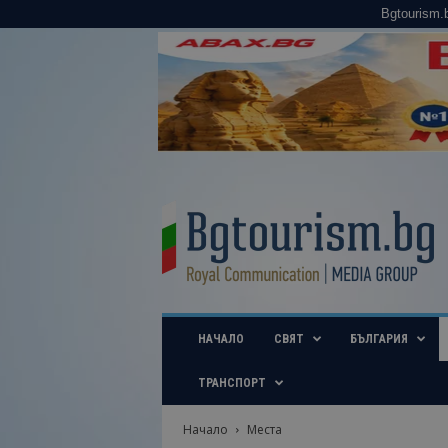
Bgtourism.
B
g
t
o
u
r
i
НАЧАЛО
СВЯТ
БЪЛГАРИЯ
s
m
.
ТРАНСПОРТ
b
g
Начало
Места
–