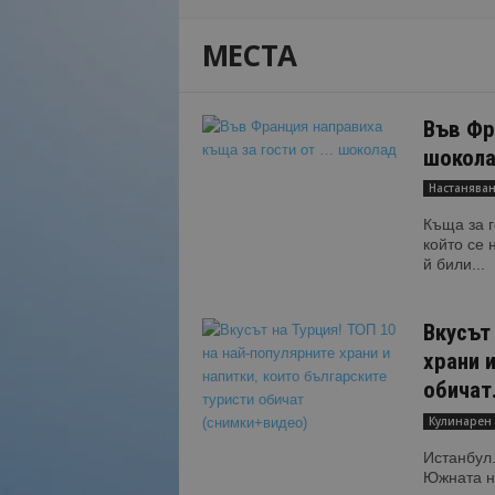
Н
МЕСТА
а
й
-
в
Във Фр
а
шокол
ж
н
Настанява
о
Къща за г
т
който се 
о
й били...
о
т
т
Вкусът 
у
храни и
р
обичат.
и
з
Кулинарен 
м
Истанбул.
а
Южната ни
!