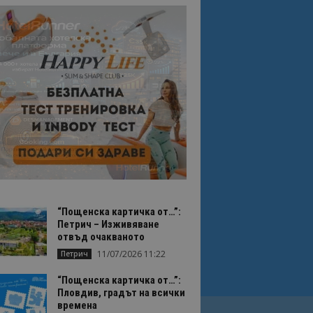
“Пощенска картичка от…”:
Петрич – Изживяване
отвъд очакваното
11/07/2026 11:22
Петрич
“Пощенска картичка от…”:
Пловдив, градът на всички
времена