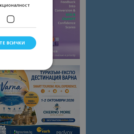
кционалност
ТЕ ВСИЧКИ
елско влизане и
тки.
омните съгласието
квитки на сайта.