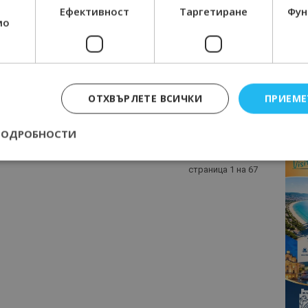
Ефективност
Таргетиране
Фун
мо
рил Великов, готвил за първата дама на
, е готов с новото меню...
04/05/2022 20:37
свят
баня. Хотел 103 градуса ще посреща своите гости с
, съобщи шеф Кирил Великов, който от две години е
ОТХВЪРЛЕТЕ ВСИЧКИ
ПРИЕМЕ
ипа...
ПОДРОБНОСТИ
страница 1 на 67
Строго необходимо
Ефективност
Таргетиране
Функционалност
е бисквитки позволяват основната функционалност на уебсайта, като потребит
нта. Уебсайтът не може да се използва правилно без строго необходими бискви
Доставчик
/
Валиден
Описание
Домейн
до
epted
lisandraramos.com
7 дни
Тази бисквитка се използва, за да зап
bgtourism.bg
на потребителя за използването на бис