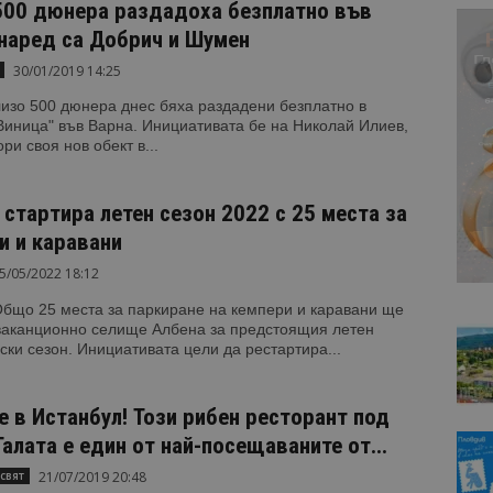
500 дюнера раздадоха безплатно във
 наред са Добрич и Шумен
30/01/2019 14:25
изо 500 дюнера днес бяха раздадени безплатно в
Виница" във Варна. Инициативата бе на Николай Илиев,
ри своя нов обект в...
 стартира летен сезон 2022 с 25 места за
и и каравани
5/05/2022 18:12
Общо 25 места за паркиране на кемпери и каравани ще
ваканционно селище Албена за предстоящия летен
ски сезон. Инициативата цели да рестартира...
е в Истанбул! Този рибен ресторант под
алата е един от най-посещаваните от...
21/07/2019 20:48
свят