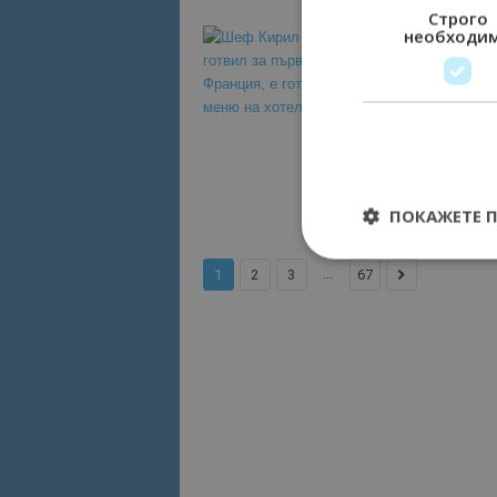
Строго
необходи
Шеф Ки
Франция
Кулинарен 
Сапарева 
ново меню
част от ек
ПОКАЖЕТЕ 
...
1
2
3
67
Строго необходимит
управление на акау
Име
cookie_notice_acc