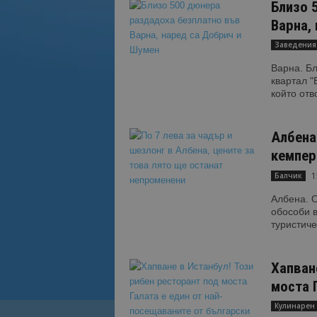
Близо 
Варна,
Заведения
Варна. Бл
квартал "
който отво
Албена
кемпер
1
Балчик
Албена. 
обособи 
туристиче
Хапван
моста Г
Кулинарен 